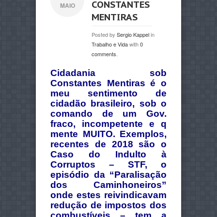
CONSTANTES
MAIO
MENTIRAS
Posted by
Sergio Kappel
in
Trabalho e Vida
with
0
comments
.
Cidadania sob
Constantes Mentiras é o
meu sentimento de
cidadão brasileiro, sob o
comando de um Gov.
fraco, incompetente e q
mente MUITO. Exemplos,
recentes de 2018 são o
Caso do Indulto à
Corruptos – STF, o
episódio da “Paralisação
dos Caminhoneiros”
onde estes reivindicavam
redução de impostos dos
combustíveis – tem a