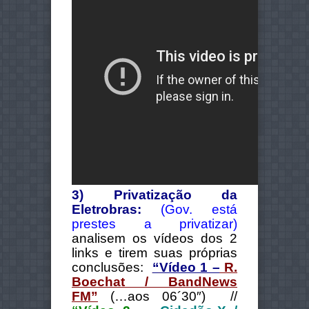
3) Privatização da
Eletrobras:
(Gov. está
prestes a privatizar)
analisem os vídeos dos 2
links e tirem suas próprias
conclusões:
“
Vídeo 1 –
R.
Boechat / BandNews
FM”
(…aos 06´30″) //