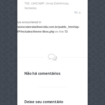
TSE
,
UNICAMP
,
Urnas Eletrônicas
,
Verdades
0
non-numeric value encountered in
2815/domains/escolatrabalhoevida.com.br/public_html/wp-
mes/AegaeusWP/includes/theme-likes.php
on line
72
Não há comentários
Deixe seu comentário