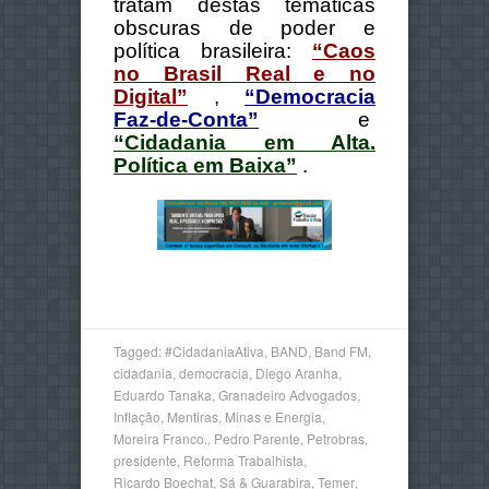
tratam destas temáticas
obscuras de poder e
política brasileira:
“Caos
no Brasil Real e no
Digital”
,
“Democracia
Faz-de-Conta”
e
“Cidadania em Alta.
Política em Baixa”
.
Tagged:
#CidadaniaAtiva
,
BAND
,
Band FM
,
cidadania
,
democracia
,
Diego Aranha
,
Eduardo Tanaka
,
Granadeiro Advogados
,
Inflação
,
Mentiras
,
Minas e Energia
,
Moreira Franco.
,
Pedro Parente
,
Petrobras
,
presidente
,
Reforma Trabalhista
,
Ricardo Boechat
,
Sá & Guarabira
,
Temer
,