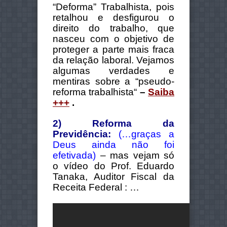
“Deforma” Trabalhista, pois
retalhou e desfigurou o
direito do trabalho, que
nasceu com o objetivo de
proteger a parte mais fraca
da relação laboral. Vejamos
algumas verdades e
mentiras sobre a “pseudo-
reforma trabalhista
“
–
Saiba
+++
.
2) Reforma da
Previdência:
(…graças a
Deus ainda não foi
efetivada)
– mas vejam só
o vídeo do Prof. Eduardo
Tanaka, Auditor Fiscal da
Receita Federal : …