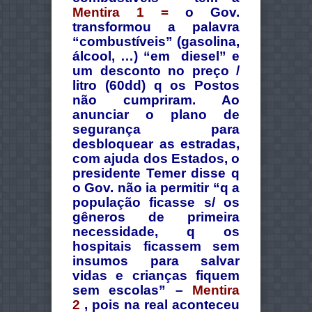
Mentira 1 =
o Gov.
transformou a palavra
“combustíveis” (gasolina,
álcool, …) “em diesel” e
um desconto no preço /
litro (60dd) q os Postos
não cumpriram. Ao
anunciar o plano de
segurança para
desbloquear as estradas,
com ajuda dos Estados, o
presidente Temer disse q
o Gov. não ia permitir “q a
população ficasse s/ os
gêneros de primeira
necessidade, q os
hospitais ficassem sem
insumos para salvar
vidas e crianças fiquem
sem escolas” –
Mentira
2
, pois na real aconteceu