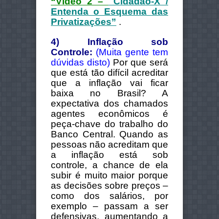
“Vídeo 2 –
Cidadão-X /
Entenda o Esquema das
Privatizações”
.
4) Inflação sob
Controle:
(Muita gente tem
dúvidas disto)
Por que será
que está tão difícil acreditar
que a inflação vai ficar
baixa no Brasil? A
expectativa dos chamados
agentes econômicos é
peça-chave do trabalho do
Banco Central. Quando as
pessoas não acreditam que
a inflação está sob
controle, a chance de ela
subir é muito maior porque
as decisões sobre preços –
como dos salários, por
exemplo – passam a ser
defensivas, aumentando a