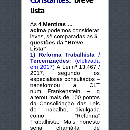
lista
As
4 Mentiras …
acima
podemos considerar
leves, sê comparadas as
5
questões da “Breve
Lista”
:
1) Reforma Trabalhista /
Terceirizações:
(efetivada
em 2017)
A Lei nº 13.467 /
2017, segundo os
especialistas consultados –
transformou a CLT
num Frankenstein – q
alterou mais de 100 pontos
da Consolidação das Leis
do Trabalho, divulgada
como “Reforma”
Trabalhista. Mais honesto
seria chamá-la de