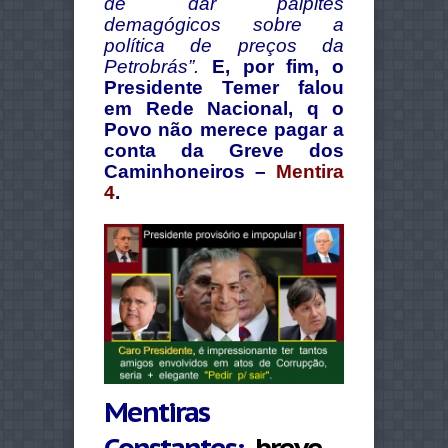
de dar palpites
demagógicos sobre a
política de preços da
Petrobrás”.
E, por fim, o
Presidente Temer falou
em Rede Nacional, q o
Povo não merece pagar a
conta da Greve dos
Caminhoneiros –
Mentira
4
.
Mentiras
Constantes:
breve