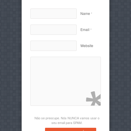
Name
*
Email
*
Website
Não se preocupe. Nós NUNCA vamos usar o
seu email para SPAM.