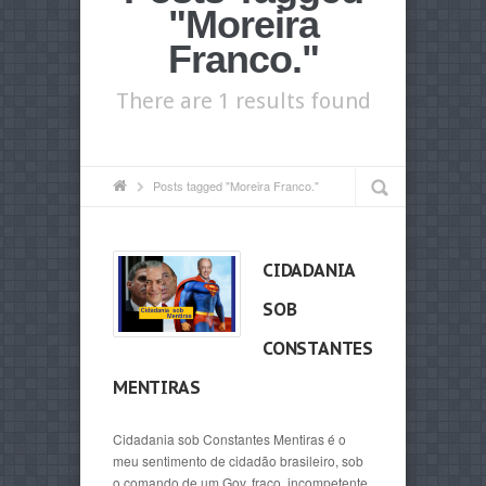
"Moreira
Franco."
There are 1 results found
Posts tagged "Moreira Franco."
CIDADANIA
SOB
CONSTANTES
MENTIRAS
Cidadania sob Constantes Mentiras é o
meu sentimento de cidadão brasileiro, sob
o comando de um Gov. fraco, incompetente