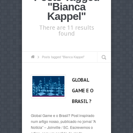
"Bianca
Kappel"
There are 11 results
found
Posts tagged "Bianca Kappel"
GLOBAL
GAME E O
BRASIL ?
Global Game e o Brasil? Post inspirado
num artigo nosso, publicado no jornal “A
Notícia” – Joinville / SC. Escrevemos o