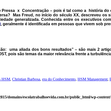
de Pressa x Concentração – pois é tal como a história do o
ersa? Mas Freud, no início do século XX, descreveu os 
nsiedade generalizada. Conhecida entre os executivos 
t
, geralmente é identificada em pessoas que vivem sob p
ção: uma aliada dos bons resultados” – são mais 2 art
ST, pois são temas da maior relevância frente a turbulênci
´s HSM
,
Christian Barbosa
,
era do Conhecimento
,
HSM Management
,
815/domains/escolatrabalhoevida.com.br/public_html/wp-content