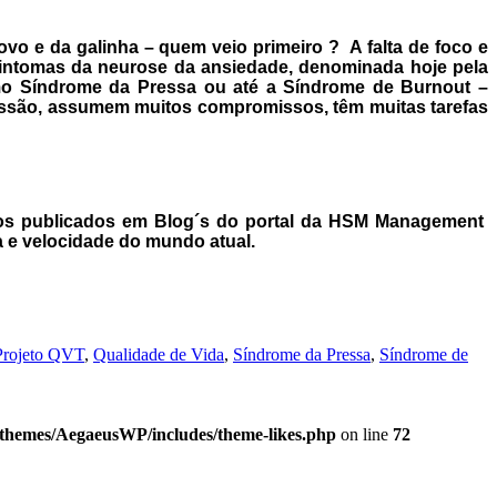
vo e da galinha – quem veio primeiro ? A falta de foco e
sintomas da neurose da ansiedade, denominada hoje pela
como Síndrome da Pressa ou até a Síndrome de Burnout –
ressão, assumem muitos compromissos, têm muitas tarefas
igos publicados em Blog´s do portal da HSM Management
a e velocidade do mundo atual.
Projeto QVT
,
Qualidade de Vida
,
Síndrome da Pressa
,
Síndrome de
/themes/AegaeusWP/includes/theme-likes.php
on line
72