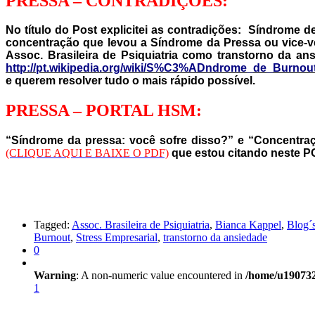
PRESSA – CONTRADIÇÕES:
No título do Post explicitei as contradições: Síndrome 
concentração que levou a Síndrome da Pressa ou vice-v
Assoc. Brasileira de Psiquiatria como transtorno da a
http://pt.wikipedia.org/wiki/S%C3%ADndrome_de_Burnou
e querem resolver tudo o mais rápido possível.
PRESSA – PORTAL HSM:
“Síndrome da pressa: você sofre disso?” e “Concentra
(CLIQUE AQUI E BAIXE O PDF)
que estou citando neste PO
Tagged:
Assoc. Brasileira de Psiquiatria
,
Bianca Kappel
,
Blog
Burnout
,
Stress Empresarial
,
transtorno da ansiedade
0
Warning
: A non-numeric value encountered in
/home/u190732
1