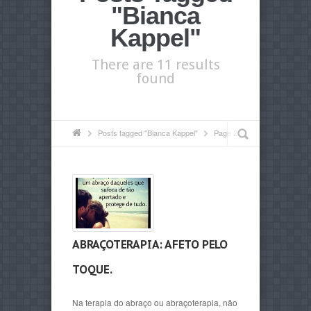
"Bianca
Kappel"
There are 11 results
found
Posts tagged "Bianca Kappel"
Page 2
ABRAÇOTERAPIA: AFETO PELO
TOQUE.
Na terapia do abraço ou abraçoterapia, não