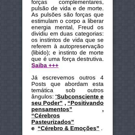
forças complementares,
pulsão de vida e de morte.
As pulsões são forças que
estimulam o corpo a liberar
energia mental, Freud os
dividiu em duas categorias:
os instintos de vida que se
referem à autopreservação
(libido); e instinto de morte
que é uma força destrutiva.
Saiba +++
Já escrevemos outros 4
Posts que abordam esta
temática sob outros
ângulos:
“
Subconsciente e
seu Poder”
,
“Positivando
pensamentos”
,
“Cérebros
Pasteurizados”
e
“Cérebro & Emoções”
.