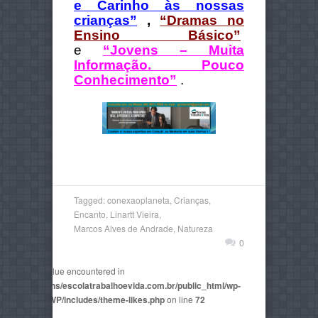
e Carinho às nossas
crianças”
,
“Dramas no
Ensino Básico”
e
“Jovens – Muita
Informação. Pouco
Conhecimento”
.
Tagged:
conexaoplaneta
,
Crianças
,
Encanto
,
Linartt Vieira
,
Marcos Alves de Andrade
,
Natureza
0
non-numeric value encountered in
2815/domains/escolatrabalhoevida.com.br/public_html/wp-
mes/AegaeusWP/includes/theme-likes.php
on line
72