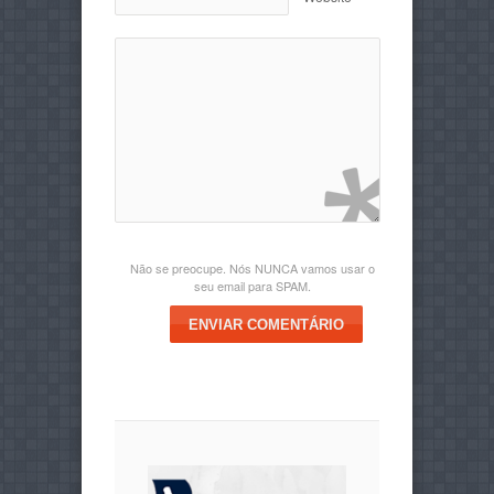
Não se preocupe. Nós NUNCA vamos usar o
seu email para SPAM.
ENVIAR COMENTÁRIO