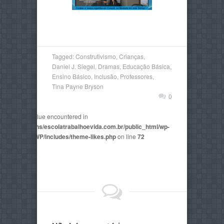
Tagged:
Construtivismo
,
Crianças
,
Daniel J. Siegel
,
Dramas
,
Educação Básica
,
Ensino Básico
,
Inclusão
,
Professores
,
Tina Payne Bryson
0
non-numeric value encountered in
2815/domains/escolatrabalhoevida.com.br/public_html/wp-
mes/AegaeusWP/includes/theme-likes.php
on line
72