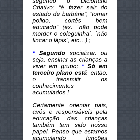
segundo o Dicionário
Criativo: “é fazer sair do
estado de barbárie”, “tornar
polido, cortês bem
educado” (ex. ´não pode
morder o coleguinha´, ´não
fincar o lápis´, etc…) ;
*
Segundo
socializar, ou
seja, ensinar as crianças a
viver em grupo;
*
Só em
terceiro plano está
então,
o transmitir os
conhecimentos
acumulados !
Certamente orientar pais,
avós e responsáveis pela
educação das crianças
também tem sido nosso
papel.
Penso que estamos
acumulando funções