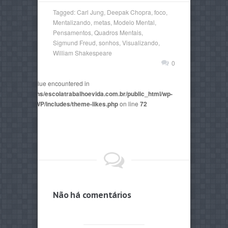
Tagged:
Carl Jung
,
Deepak Chopra
,
foco
,
Mentalizando
,
metas
,
Modelo Mental
,
Pensamentos
,
Quadros Mentais
,
Sigmund Freud
,
sonhos
,
Visualizando
,
William Shakespeare
0
non-numeric value encountered in
2815/domains/escolatrabalhoevida.com.br/public_html/wp-
mes/AegaeusWP/includes/theme-likes.php
on line
72
Não há comentários