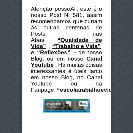
Atenção pessoAll, este é o
nosso Post N. 581, assim
recomendamos que curtam
às outras centenas de
Posts nas
Abas
“Qualidade de
Vida”
,
“Trabalho e Vida”
e
“Reflexões”
–
de nosso
Blog, ou em nosso
Canal
Youtube
. Há muitas coisas
interessantes e úteis tanto
em nosso Blog, no Canal
Youtube ou na
Fanpage
“escolatrabalhoevida”
.