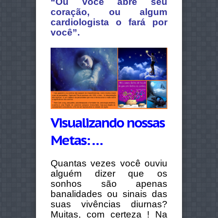
“Ou você abre seu
coração, ou algum
cardiologista o fará por
você”.
Visualizando nossas
Metas: …
Quantas vezes você ouviu
alguém dizer que os
sonhos são apenas
banalidades ou sinais das
suas vivências diurnas?
Muitas, com certeza ! Na