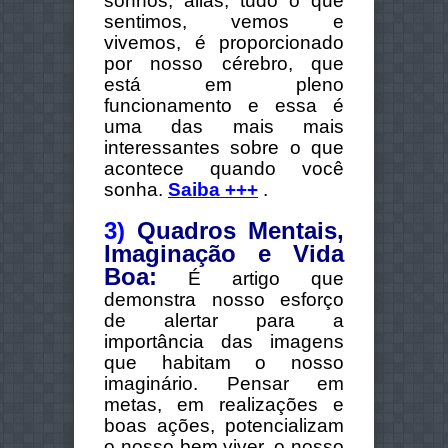
sonhos, aliás, tudo o que
sentimos, vemos e
vivemos, é proporcionado
por nosso cérebro, que
está em pleno
funcionamento e essa é
uma das mais mais
interessantes sobre o que
acontece quando você
sonha.
Saiba +++
.
3)
Quadros Mentais,
Imaginação e Vida
Boa:
É artigo que
demonstra nosso esforço
de alertar para a
importância das imagens
que habitam o nosso
imaginário. Pensar em
metas, em realizações e
boas ações, potencializam
o nosso bem viver, o nosso