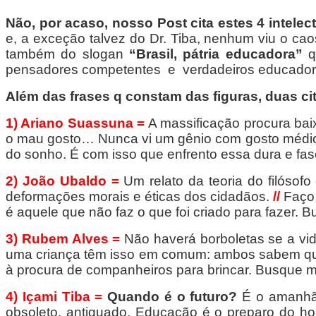
Não, por acaso, nosso Post cita estes 4 intelect
e, a exceção talvez do Dr. Tiba, nenhum viu o ca
também do slogan
“Brasil, pátria educadora”
qu
pensadores competentes e verdadeiros educador
Além das frases q constam das figuras, duas ci
1)
Ariano Suassuna =
A massificação procura baix
o mau gosto… Nunca vi um gênio com gosto médi
do sonho. É com isso que enfrento essa dura e fas
2)
João Ubaldo =
Um relato da teoria do filósofo
deformações morais e éticas dos cidadãos.
//
Faço 
é aquele que não faz o que foi criado para fazer.
3)
Rubem Alves =
Não haverá borboletas se a vid
uma criança têm isso em comum: ambos sabem que
à procura de companheiros para brincar. Busque 
4)
Içami Tiba =
Quando é o futuro?
É o amanhã 
obsoleto, antiquado. Educação é o preparo do hom