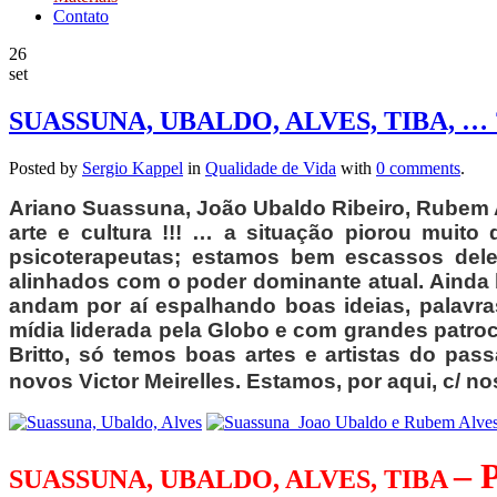
Contato
26
set
SUASSUNA, UBALDO, ALVES, TIBA, … 
Posted by
Sergio Kappel
in
Qualidade de Vida
with
0 comments
.
Ariano Suassuna, João Ubaldo Ribeiro, Rubem Al
arte e cultura !!! … a situação piorou muito 
psicoterapeutas; estamos bem escassos dele
alinhados com o poder dominante atual. Ainda be
andam por aí espalhando boas
ideias
, palavr
mídia liderada pela Globo e com grandes patroc
Britto, só temos boas artes e artistas do pa
novos Victor Meirelles. Estamos, por aqui, c/ n
–
SUASSUNA, UBALDO, ALVES, TIBA