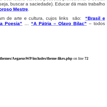
 seja, buscar a saciedade). Educar dá mais trabalho
oroso Mestre
.
m de arte e cultura, cujos links são:
“Brasil e
da Poesia”
…
“A Pátria – Olavo Bilac”
– todos
/themes/AegaeusWP/includes/theme-likes.php
on line
72