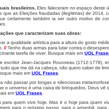
uais brasileiros.
Eles f
aleceram no espaço deste ú
os que as Eleições fraudadas (ilegítimas) de 2014,
e certamente também ia ser outro motivo de con
es.
tações que caracterizam suas obras:
ar a qualidade artística para a altura do gosto médi
o.
//
Tenho duas armas para lutar contra o desespero, 
cinante tarefa de viver. Busque mais em
UOL Frase
 e escritor Jean-Jacques Rousseau (1712-1778), em 
tudo que me dá na cabeça, não quero saber de limi
 Busque mais em
UOL Frases
.
a não passar por longas e silenciosas metamorfos
 o universo é uma caixa de brinquedos. Deus vê 
mais em
UOL Frases
.
para quem vive hoje. Mas é o hoje para quem vive
em para o próximo passo, para o amanhã, para a su