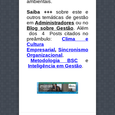
ambientais.
Saiba +++
sobre este e
outros temáticas de gestão
em
Administradores
ou no
Blog sobre Gestão
. Além
dos 4 Posts citados no
preâmbulo:
Clima e
Cultura
Empresarial
,
Sincronismo
Organizacional
,
Metodologia BSC
e
Inteligência em Gestão
.