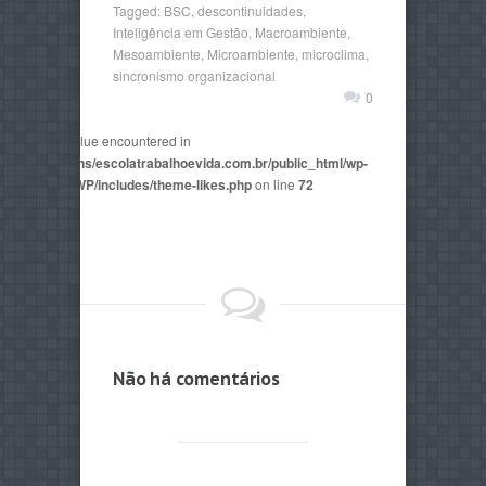
Tagged:
BSC
,
descontinuidades
,
Inteligência em Gestão
,
Macroambiente
,
Mesoambiente
,
Microambiente
,
microclima
,
sincronismo organizacional
0
non-numeric value encountered in
2815/domains/escolatrabalhoevida.com.br/public_html/wp-
mes/AegaeusWP/includes/theme-likes.php
on line
72
Não há comentários