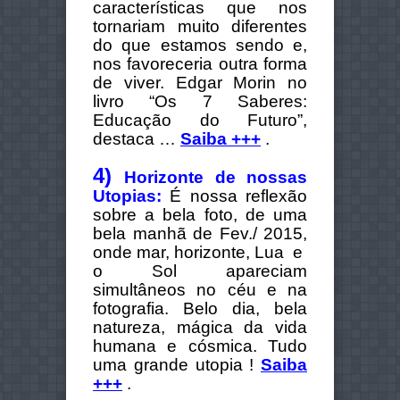
características que nos
tornariam muito diferentes
do que estamos sendo e,
nos favoreceria outra forma
de viver. Edgar Morin no
livro “Os 7 Saberes:
Educação do Futuro”,
destaca …
Saiba +++
.
4)
Horizonte de nossas
Utopias:
É nossa reflexão
sobre a bela foto, de uma
bela manhã de Fev./ 2015,
onde mar, horizonte, Lua e
o Sol apareciam
simultâneos no céu e na
fotografia. Belo dia, bela
natureza, mágica da vida
humana e cósmica. Tudo
uma grande utopia !
Saiba
+++
.