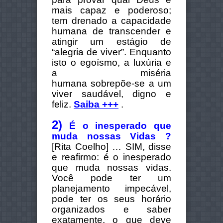
mais capaz e poderoso;
tem drenado a capacidade
humana de transcender e
atingir um estágio de
“alegria de viver”. Enquanto
isto o egoísmo, a luxúria e
a miséria
humana sobrepõe-se a um
viver saudável, digno e
feliz.
Saiba +++
.
2)
É o inesperado que
muda nossas Vidas ?
[Rita Coelho] … SIM, disse
e reafirmo: é o inesperado
que muda nossas vidas.
Você pode ter um
planejamento impecável,
pode ter os seus horário
organizados e saber
exatamente, o que deve