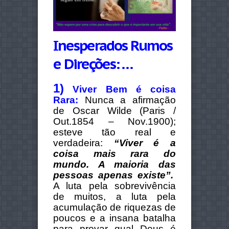
Inesperados Rumos
e Direções: …
1)
Viver Bem é coisa
Rara:
Nunca a afirmação
de Oscar Wilde (Paris /
Out.1854 – Nov.1900);
esteve tão real e
verdadeira:
“Viver é a
coisa mais rara do
mundo. A maioria das
pessoas apenas existe”.
A luta pela sobrevivência
de muitos, a luta pela
acumulação de riquezas de
poucos e a insana batalha
para provar qual Deus é