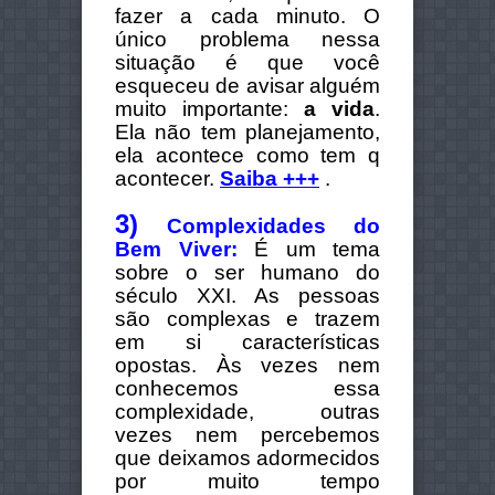
fazer a cada minuto. O
único problema nessa
situação é que você
esqueceu de avisar alguém
muito importante:
a vida
.
Ela não tem planejamento,
ela acontece como tem q
acontecer.
Saiba +++
.
3)
Complexidades do
Bem Viver:
É um tema
sobre o ser humano do
século XXI. As pessoas
são complexas e trazem
em si características
opostas. Às vezes nem
conhecemos essa
complexidade, outras
vezes nem percebemos
que deixamos adormecidos
por muito tempo