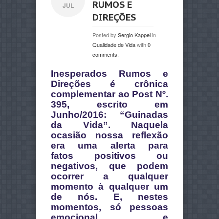
RUMOS E
JUL
DIREÇÕES
Posted by
Sergio Kappel
in
Qualidade de Vida
with
0
comments
.
Inesperados Rumos e
Direções é crônica
complementar ao Post Nº.
395, escrito em
Junho/2016: “Guinadas
da Vida”. Naquela
ocasião nossa reflexão
era uma alerta para
fatos positivos ou
negativos, que podem
ocorrer a qualquer
momento à qualquer um
de nós. E, nestes
momentos, só pessoas
emocional e