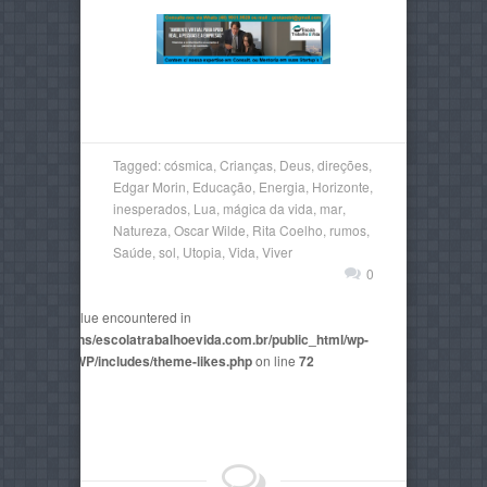
Tagged:
cósmica
,
Crianças
,
Deus
,
direções
,
Edgar Morin
,
Educação
,
Energia
,
Horizonte
,
inesperados
,
Lua
,
mágica da vida
,
mar
,
Natureza
,
Oscar Wilde
,
Rita Coelho
,
rumos
,
Saúde
,
sol
,
Utopia
,
Vida
,
Viver
0
non-numeric value encountered in
2815/domains/escolatrabalhoevida.com.br/public_html/wp-
mes/AegaeusWP/includes/theme-likes.php
on line
72