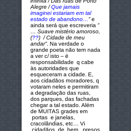
infinita / Das ruas de Porto
Alegre /
Que jamais
imaginei estariam em tal
estado de abandono…
”
e
ainda será que escreveria
”
… Suave mistério amoroso,
(
??
) / Cidade de meu
andar”
. Na verdade o
grande poeta não tem nada
a ver c/ isto – é
responsabilidade q cabe
às autoridades que
esqueceram a cidade. E,
aos cidadãos moradores, q
votaram neles e permitiram
a degradação das ruas,
dos parques, das fachadas
chegar a tal estado. Além
de MUITAS grades em
portas e janelas,
cracolândias, etc… Vi
cidadãos de bem, presos