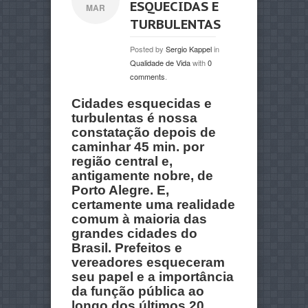
ESQUECIDAS E
MAR
TURBULENTAS
Posted by
Sergio Kappel
in
Qualidade de Vida
with
0
comments
.
Cidades esquecidas e
turbulentas é nossa
constatação depois de
caminhar 45 min. por
região central e,
antigamente nobre, de
Porto Alegre. E,
certamente uma realidade
comum à maioria das
grandes cidades do
Brasil. Prefeitos e
vereadores esqueceram
seu papel e a importância
da função pública ao
longo dos últimos 20