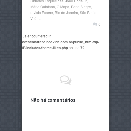
Cidades Esquecidas
,
João Dória Jr.
,
Mário Quintana
,
O Mapa
,
Porto Alegre
,
revista Exame
,
Rio de Janeiro
,
São Paulo
,
Vitória
0
non-numeric value encountered in
2815/domains/escolatrabalhoevida.com.br/public_html/wp-
mes/AegaeusWP/includes/theme-likes.php
on line
72
Não há comentários