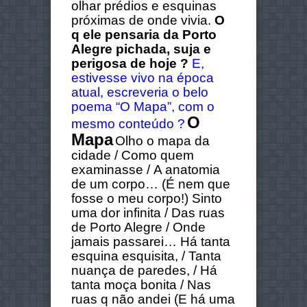
olhar prédios e esquinas
próximas de onde vivia.
O
q ele pensaria da Porto
Alegre pichada, suja e
perigosa de hoje ?
E,
estivesse vivo na época
atual, escreveria o belo
poema “O Mapa”, com o
O
mesmo conteúdo ?
Mapa
Olho o mapa da
cidade / Como quem
examinasse / A anatomia
de um corpo…
(É nem que
fosse o meu corpo!)
Sinto
uma dor infinita / Das ruas
de Porto Alegre / Onde
jamais passarei…
Há tanta
esquina esquisita, / Tanta
nuança de paredes, / Há
tanta moça bonita / Nas
ruas q não andei
(E há uma