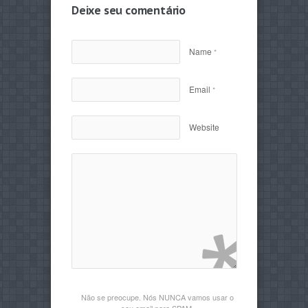
Deixe seu comentário
Name
*
Email
*
Website
Não se preocupe. Nós NUNCA vamos usar o
seu email para SPAM.