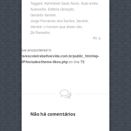
Tagged:
Admirável Gado Novo
,
Auto-exílio
,
Autoexílio
,
Editora Geração
,
Geraldo Vandré
,
Jorge Fernando dos Santos
,
Vandré
,
Vandré: o homem que disse não
,
Zé Ramalho
0
non-numeric value encountered in
2815/domains/escolatrabalhoevida.com.br/public_html/wp-
mes/AegaeusWP/includes/theme-likes.php
on line
72
Não há comentários