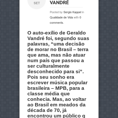
VANDRÉ
SET
Posted by
Sergio Kappel
in
Qualidade de Vida
with
0
comments
.
O auto-exílio de Geraldo
Vandré foi, segundo suas
palavras, “uma decisão
de morar no Brasil – terra
que ama, mas não atuar
num país que passou a
ser culturalmente
desconhecido para si”.
Pois seu sonho era
escrever música popular
brasileira – MPB, para a
classe média que
conhecia. Mas, ao voltar
ao Brasil em meados da
década de 70, já
encontrou um público q