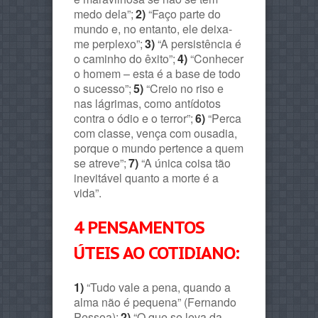
medo dela”;
2)
“Faço parte do
mundo e, no entanto, ele deixa-
me perplexo”;
3)
“A persistência é
o caminho do êxito”;
4)
“Conhecer
o homem – esta é a base de todo
o sucesso”;
5)
“Creio no riso e
nas lágrimas, como antídotos
contra o ódio e o terror”;
6)
“Perca
com classe, vença com ousadia,
porque o mundo pertence a quem
se atreve”;
7)
“A única coisa tão
inevitável quanto a morte é a
vida”.
4 PENSAMENTOS
ÚTEIS AO COTIDIANO:
1)
“Tudo vale a pena, quando a
alma não é pequena” (Fernando
Pessoa);
2)
“O que se leva da