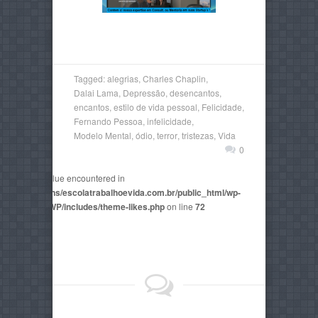
Tagged:
alegrias
,
Charles Chaplin
,
Dalai Lama
,
Depressão
,
desencantos
,
encantos
,
estilo de vida pessoal
,
Felicidade
,
Fernando Pessoa
,
infelicidade
,
Modelo Mental
,
ódio
,
terror
,
tristezas
,
Vida
0
non-numeric value encountered in
2815/domains/escolatrabalhoevida.com.br/public_html/wp-
mes/AegaeusWP/includes/theme-likes.php
on line
72