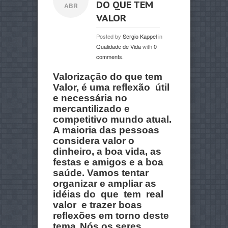
DO QUE TEM
ABR
VALOR
Posted by
Sergio Kappel
in
Qualidade de Vida
with
0
comments
.
Valorização do que tem
Valor, é uma reflexão útil
e necessária no
mercantilizado e
competitivo mundo atual.
A maioria das pessoas
considera valor o
dinheiro, a boa vida, as
festas e amigos e a boa
saúde. Vamos tentar
organizar e ampliar as
idéias do que tem real
valor e trazer boas
reflexões em torno deste
tema.
Nós os seres