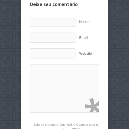
Deixe seu comentário
Name
*
Email
*
Website
Não se preocupe. Nós NUNCA vamos usar o
seu email para SPAM.