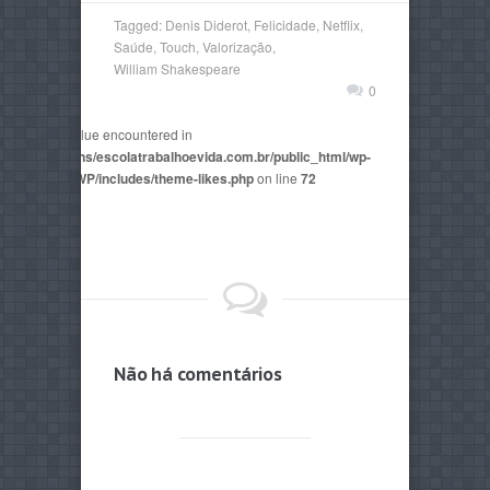
Tagged:
Denis Diderot
,
Felicidade
,
Netflix
,
Saúde
,
Touch
,
Valorização
,
William Shakespeare
0
non-numeric value encountered in
2815/domains/escolatrabalhoevida.com.br/public_html/wp-
mes/AegaeusWP/includes/theme-likes.php
on line
72
Não há comentários