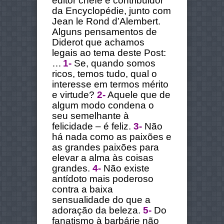
editor chefe e contribuidor
da Encyclopédie, junto com
Jean le Rond d’Alembert.
Alguns pensamentos de
Diderot que achamos
legais ao tema deste Post:
…
1-
Se, quando somos
ricos, temos tudo, qual o
interesse em termos mérito
e virtude?
2-
Aquele que de
algum modo condena o
seu semelhante à
felicidade – é feliz.
3-
Não
há nada como as paixões e
as grandes paixões para
elevar a alma às coisas
grandes.
4-
Não existe
antídoto mais poderoso
contra a baixa
sensualidade do que a
adoração da beleza.
5-
Do
fanatismo à barbárie não