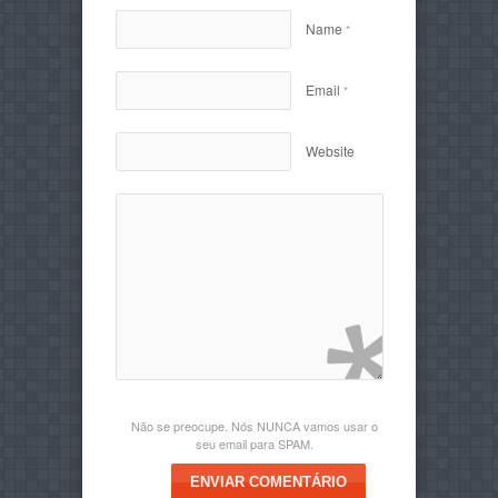
Name
*
Email
*
Website
Não se preocupe. Nós NUNCA vamos usar o
seu email para SPAM.
ENVIAR COMENTÁRIO