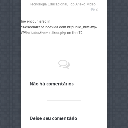
Tecnologia Educacional
,
Top Anexo
,
video
0
non-numeric value encountered in
2815/domains/escolatrabalhoevida.com.br/public_html/wp-
mes/AegaeusWP/includes/theme-likes.php
on line
72
Não há comentários
Deixe seu comentário