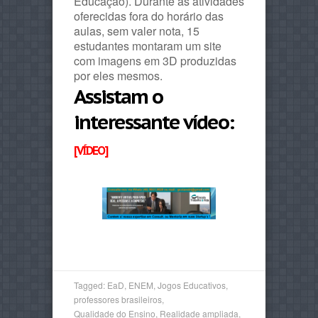
Educação). Durante as atividades
oferecidas fora do horário das
aulas, sem valer nota, 15
estudantes montaram um site
com imagens em 3D produzidas
por eles mesmos.
Assistam o
interessante vídeo:
[VÍDEO]
Tagged:
EaD
,
ENEM
,
Jogos Educativos
,
professores brasileiros
,
Qualidade do Ensino
,
Realidade ampliada
,