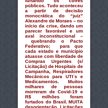
furtando os cofres
públicos. Tudo aconteceu
a partir de decisão
monocrática do “juiz”
Alexandre de Moraes – no
início da crise, dando um
parecer favorável e um
aval inconstitucional –
quebrando o Pacto
Federativo; para que
cada estado e município
atuasse com liberdade de
Compras Urgentes (s/
Licitação) de Hospitais de
Campanha, Respiradores
Mecânicos para UTI´s e
Medicamentos. Muitos
milhares de pessoas
morreram de Covid-19 e
R$ milhões foram
furtados do Brasil.
MUITA
desorientação, Licitações