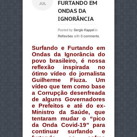
FURTANDO EM
JUL
ONDAS DA
IGNORÂNCIA
Posted by
Sergio Kappel
in
Reflexões
with
0 comments
.
Surfando e Furtando em
Ondas da Ignorância do
povo brasileiro, é nossa
reflexão inspirada no
ótimo vídeo do jornalista
Guilherme Fiuza. Um
vídeo que tem como base
a Corrupção desenfreada
de alguns Governadores
e Prefeitos e até do ex-
Ministro da Saúde, que
tentaram mudar o “pico
da Onda Covid-19” para
continuar surfando e