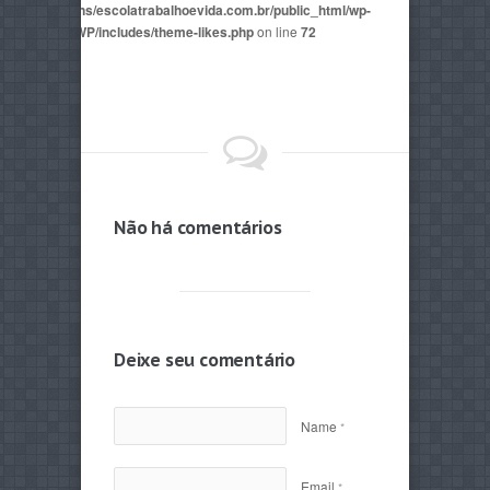
2815/domains/escolatrabalhoevida.com.br/public_html/wp-
mes/AegaeusWP/includes/theme-likes.php
on line
72
Não há comentários
Deixe seu comentário
Name
*
Email
*