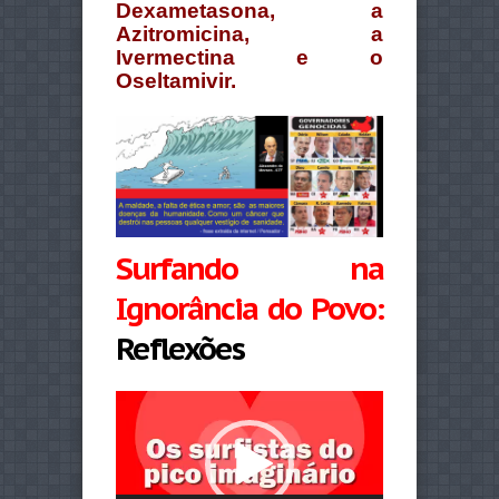
Dexametasona, a
Azitromicina, a
Ivermectina e o
Oseltamivir.
Surfando na
Ignorância do Povo:
Reflexões
Tocador
de
vídeo