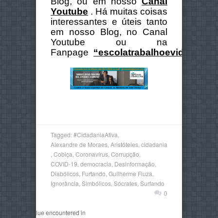
Blog, ou em nosso
Canal
Youtube
. Há muitas coisas
interessantes e úteis tanto
em nosso Blog, no Canal
Youtube ou na
Fanpage
“escolatrabalhoevida”
.
Tagged:
#CidadaniaAtiva
,
Alexandre de Moraes
,
Aristóteles
,
cidadania
,
Cobiça
,
Coronavírus
,
Corrupção
,
COVID-19
,
democracia
,
Desinformação
,
Diabólicos
,
Furtando
,
Guilherme Fiuza
,
Ignorância
,
Simbólicos
,
Sócrates
,
Surfando
0
non-numeric value encountered in