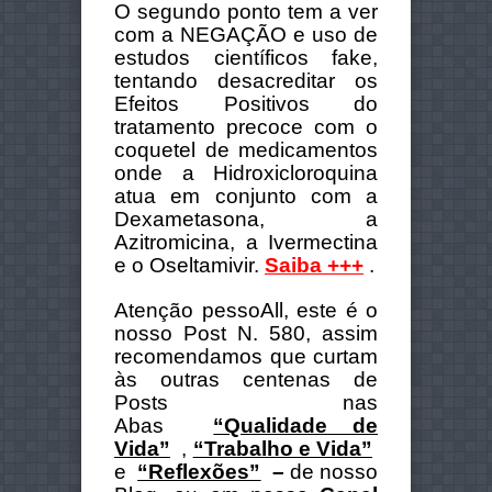
O segundo ponto tem a ver
com a NEGAÇÃO e uso de
estudos científicos fake,
tentando desacreditar os
Efeitos Positivos do
tratamento precoce com o
coquetel de medicamentos
onde a Hidroxicloroquina
atua em conjunto com a
Dexametasona, a
Azitromicina, a Ivermectina
e o Oseltamivir.
Saiba +++
.
Atenção pessoAll, este é o
nosso Post N. 580, assim
recomendamos que curtam
às outras centenas de
Posts nas
Abas
“Qualidade de
Vida”
,
“Trabalho e Vida”
e
“Reflexões”
–
de nosso