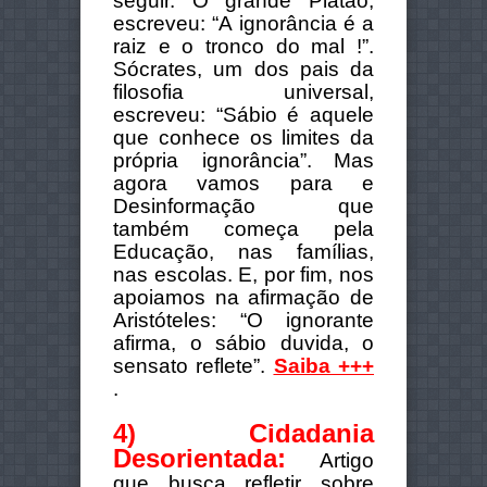
seguir. O grande Platão,
escreveu: “A ignorância é a
raiz e o tronco do mal !”.
Sócrates, um dos pais da
filosofia universal,
escreveu: “Sábio é aquele
que conhece os limites da
própria ignorância”.
Mas
agora vamos para e
Desinformação que
também começa pela
Educação, nas famílias,
nas escolas. E, por fim, nos
apoiamos na afirmação de
Aristóteles: “O ignorante
afirma, o sábio duvida, o
sensato reflete”.
Saiba +++
.
4) Cidadania
Desorientada:
Artigo
que busca refletir sobre