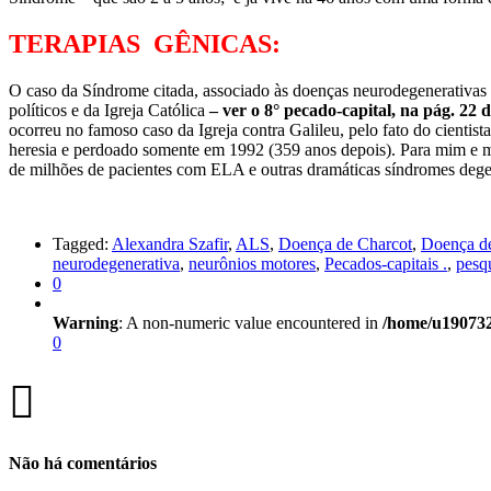
TERAPIAS GÊNICAS:
O caso da Síndrome citada, associado às doenças neurodegenerativas
políticos e da Igreja Católica
– ver o 8° pecado-capital, na pág. 22 
ocorreu no famoso caso da Igreja contra Galileu, pelo fato do cientis
heresia e perdoado somente em 1992 (359 anos depois). Para mim e m
de milhões de pacientes com ELA e outras dramáticas síndromes degene
Tagged:
Alexandra Szafir
,
ALS
,
Doença de Charcot
,
Doença d
neurodegenerativa
,
neurônios motores
,
Pecados-capitais .
,
pesq
0
Warning
: A non-numeric value encountered in
/home/u190732
0
Não há comentários