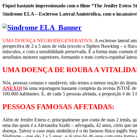
Fiquei bastante impressionado com o filme “The Jenifer Estess St
Síndrome ELA – Esclerose Lateral Amiotrófica, com o incansável 
UMA DOENÇA NEURODEGENERATIVA:
A esclerose lateral a
perspectiva de 2 a 5 anos de vida (exceto o Stphen Hawking – o físic
músculos, e com a sensibilidade preservada. É a forma mais comum das
neurônios motores superiores, formando o trato cortico-espinhal latera
UMA DOENÇA DE ROUBA A VITALIDAD
Nós, pessoas comuns e saudáveis, não temos a menor noção do drama v
ANEXO]
há uma reportagem bastante completa da revista ISTOÉ de 
100.000 habitantes. E, de cada 5 pessoas afetada, a proporção é de 
PESSOAS FAMOSAS AFETADAS:
Além de Jenifer Estess e, principalmente por conta de suas 2 irmãs,
uma das quais é a Alexandra Szafir – advogada, 42 anos, creio que 
doença. Talvez o caso mais simbólico é o do famoso físico inglês St
Síndrome – que são 2 a 5 anos; e já vive há 46 anos com uma forma 