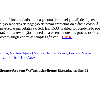
 e até incomodado, com a postura (em nível global) de alguns
edição moderna da negação de novas fronteiras da ciência como já
 Universo, e sim orbitava o Sol. Em 1633 Galileu foi condenado por
tarão uma revolução na medicina e certamente nos processos de cura
ossam surgir contra as terapias gênicas –
LINK
.
rófica
,
Galileu
,
Igreja Católica
,
Jenifer Estess
,
Luciano Szafir
,
g - o físico
,
Top Anexo
/themes/AegaeusWP/includes/theme-likes.php
on line
72