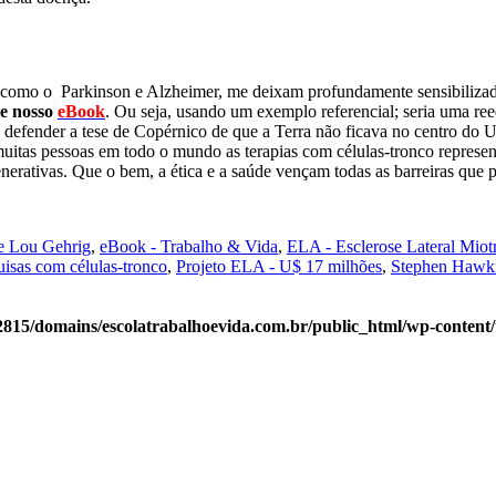
 como o Parkinson e Alzheimer, me deixam profundamente sensibilizado
de nosso
eBook
. Ou seja, usando um exemplo referencial; seria uma re
ta defender a tese de Copérnico de que a Terra não ficava no centro do
uitas pessoas em todo o mundo as terapias com células-tronco represen
rativas. Que o bem, a ética e a saúde vençam todas as barreiras que p
e Lou Gehrig
,
eBook - Trabalho & Vida
,
ELA - Esclerose Lateral Miot
uisas com células-tronco
,
Projeto ELA - U$ 17 milhões
,
Stephen Hawkin
815/domains/escolatrabalhoevida.com.br/public_html/wp-content