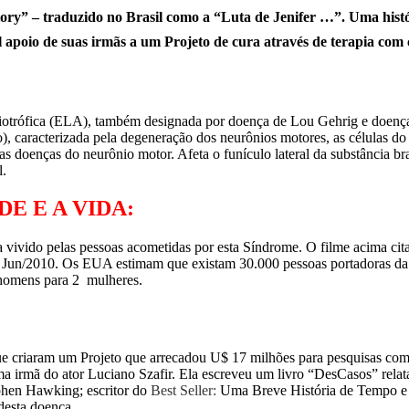
ory” – traduzido no Brasil como a “Luta de Jenifer …”. Uma histór
apoio de suas irmãs a um Projeto de cura através de terapia com c
miotrófica (ELA), também designada por doença de Lou Gehrig e doenç
o), caracterizada pela degeneração dos neurônios motores, as células d
 doenças do neurônio motor. Afeta o funículo lateral da substância bra
l.
E E A VIDA:
ivido pelas pessoas acometidas por esta Síndrome. O filme acima cita
Jun/2010. Os EUA estimam que existam 30.000 pessoas portadoras da 
3 homens para 2 mulheres.
 que criaram um Projeto que arrecadou U$ 17 milhões para pesquisas com
uma irmã do ator Luciano Szafir. Ela escreveu um livro “DesCasos” re
ephen Hawking; escritor do
Best Seller:
Uma Breve História de Tempo e vá
desta doença.