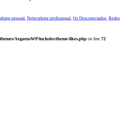
rking pessoal
,
Networking profissional
,
Os Desconectados
,
Redes
/themes/AegaeusWP/includes/theme-likes.php
on line
72