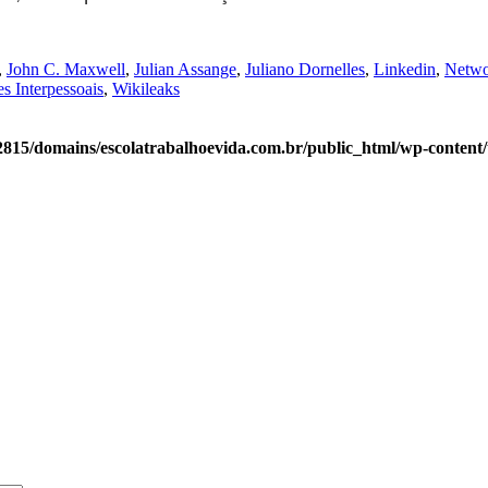
,
John C. Maxwell
,
Julian Assange
,
Juliano Dornelles
,
Linkedin
,
Netwo
s Interpessoais
,
Wikileaks
815/domains/escolatrabalhoevida.com.br/public_html/wp-content