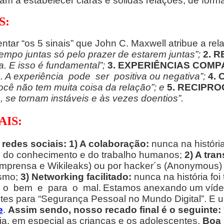
 a estabelecer claras e sólidas relações, de forma v
S:
entar “os 5 sinais” que John C. Maxwell atribue a r
empo juntas só pelo prazer de estarem juntas”;
2. R
. E isso é fundamental”;
3. EXPERIÊNCIAS COMP
 A experiência pode ser positiva ou negativa”;
4.
ocê não tem muita coisa da relação”; e
5. RECIPRO
s, se tornam instáveis e às vezes doentios”.
AIS:
redes sociais:
1) A colaboração:
nunca na históri
as do conhecimento e do trabalho humanos;
2) A tra
(Imprensa e Wikileaks) ou por hacker´s (Anonymous) 
ismo;
3) Networking facilitado:
nunca na história foi
ara o bem e para o mal.
Estamos anexando um vídeo
es para “Segurança Pessoal no Mundo Digital”. E u
e
.
Assim sendo, nosso recado final é o seguinte:
lia, em especial as crianças e os adolescentes.
Boa 