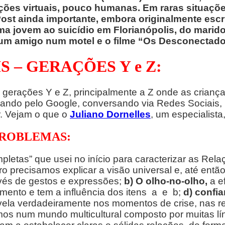
lações virtuais, pouco humanas. Em raras situaç
ost ainda importante, embora originalmente esc
ma jovem ao suicídio em Florianópolis, do marido 
um amigo num motel e o filme “Os Desconectado
S – GERAÇÕES Y e Z:
gerações Y e Z, principalmente a Z onde as crianç
dando pelo Google, conversando via Redes Sociais, 
. Vejam o que o
Juliano Dornelles
, um especialista
PROBLEMAS:
ncompletas” que usei no início para caracterizar as R
o precisamos explicar a visão universal e, até entã
avés de gestos e expressões;
b)
O olho-no-olho,
a e
nto e tem a influência dos itens a e b;
d) confia
revela verdadeiramente nos momentos de crise, nas
os num mundo multicultural composto por muitas lí