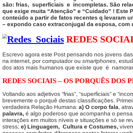
são: frias, superficiais e incompletas. São re
que exige muita “Atenção” e “Cuidado” ! Este P
conteúdo a partir de fatos recentes q levaram u
– expondo caso extraconjugal da esposa, com 
REDES SOCIAI
Escrevo agora este Post pensando nos jovens das 
na internet, por computador ou
smartphones
, estu
dos atos mais humanos que existe que é namorar
REDES SOCIAIS – OS PORQUÊS DOS 
Voltando aos adjetivos “frias”, “superficiais” e “i
brevemente o porquê destas classificações. Primeir
verdadeira Relação Humana:
a) O corpo fala
, atr
palavra,
é algo poderoso que acompanha o pensame
interações em muitos níveis e situações e só se 
stress;
e)
Linguagem, Cultura e Costumes,
vivem