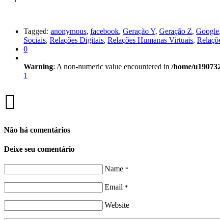
Tagged:
anonymous
,
facebook
,
Geração Y
,
Geração Z
,
Google
Sociais
,
Relações Digitais
,
Relações Humanas Virtuais
,
Relaçõe
0
Warning
: A non-numeric value encountered in
/home/u190732
1
Não há comentários
Deixe seu comentário
Name
*
Email
*
Website