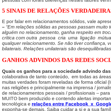
pessoas com fortes diferenças nestes fatores venham
5 SINAIS DE RELAÇÕES VERDADEIRA
E por falar em relacionamentos sólidos, vale apres
–
“Em relações sólidas as pessoas passam muito t
alguém no relacionamento, ganha respeito em troca
crítica com outra pessoa cria uma ligação mútua.
qualquer relacionamento. Se não tiver confiança, v
bilaterais. Relações unilaterais são desequilibrada
GANHOS ADVINDOS DAS REDES SOCI
Quais os ganhos para a sociedade advindo das 
colaborativa de tanto conteúdo, em todas as áre
muitas verdades foram reveladas de forma oficial 
nas religiões e principalmente na imprensa / jornal
de relacionamentos pessoais / profissionais – p
MUITO bem produzido e contendo alertas important
tecnológica e
relações entre Facebook x Googl
exponha-se demais. Saiba cuidar a si e a sua famí