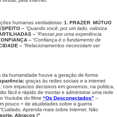
irtual, pela internet.
elações humanas verdadeiras:
1. PRAZER MÚTUO
ESPEITO –
“Quando você, por um lado, valoriza
ARTILHADAS –
“Passar por uma experiência
 CONFIANÇA –
“Confiança é o fundamento de
CIDADE –
“Relacionamentos necessitam ser
a da humanidade houve a geração de forma
nsparência:
graças às redes sociais e a internet
; com impactos decisivos em governos, na política,
 tão fácil e rápido de montar e administrar uma rede
 Youtube do filme
“Os Desconectados”
–
m pouco + de atualidades sobre a guerra
“Cuidado. Aprenda mais sobre internet. Não
sorte.
Abraços !”