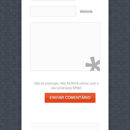
Website
Não se preocupe. Nós NUNCA vamos usar o
seu email para SPAM.
ENVIAR COMENTÁRIO