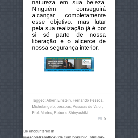
natureza em sua beleza.
Ninguém conseguirá
alcançar completamente
esse objetivo, mas lutar
pela sua realização já é por
si só parte de nossa
liberação e o alicerce de
nossa segurança interior.
Tagged:
Albert Einstein
,
Fernando Pessoa
,
Michelangelo
,
pessoas
,
Pessoas de Valor
,
Prof. Marins
,
Roberto Shinyashiki
0
non-numeric value encountered in
2815/domains/escolatrabalhoevida.com.br/public_html/wp-