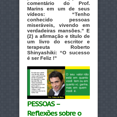
comentário do Prof.
Marins em um de seus
vídeos: “Tenho
conhecido pessoas
miseráveis, vivendo em
verdadeiras mansões.” E
(2) a afirmação e título de
um livro do escritor e
terapeuta Roberto
Shinyashiki: “O sucesso
é ser Feliz !”
PESSOAS –
Reflexões sobre o