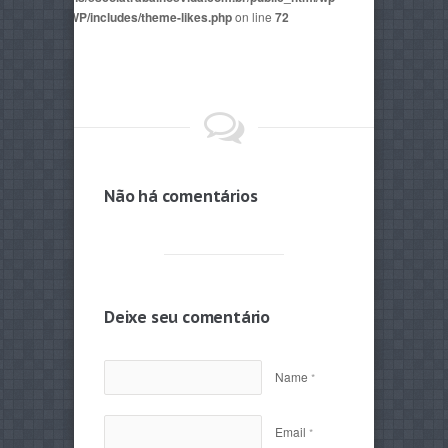
mes/AegaeusWP/includes/theme-likes.php
on line
72
Não há comentários
Deixe seu comentário
Name
*
Email
*