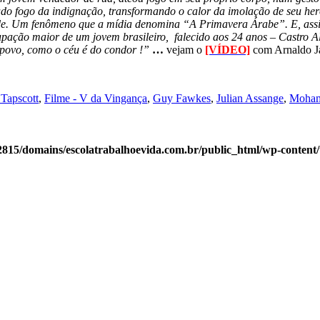
ado fogo da indignação, transformando o calor da imolação de seu heró
dade. Um fenômeno que a mídia denomina “A Primavera Árabe”. E, assi
pação maior de um jovem brasileiro, falecido aos 24 anos – Castro Al
povo, como o céu é do condor !”
…
vejam o
[VÍDEO]
com Arnaldo J
Tapscott
,
Filme - V da Vingança
,
Guy Fawkes
,
Julian Assange
,
Moham
815/domains/escolatrabalhoevida.com.br/public_html/wp-content