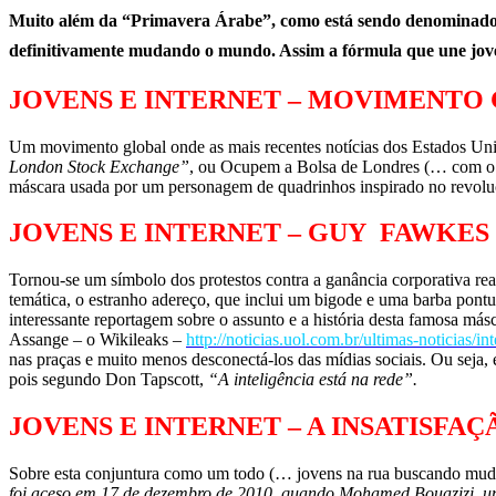
Muito além da “Primavera Árabe”, como está sendo denominado o
definitivamente mudando o mundo. Assim a fórmula que une jove
JOVENS E INTERNET – MOVIMENTO
Um movimento global onde as mais recentes notícias dos Estados Un
London Stock Exchange”
, ou Ocupem a Bolsa de Londres (… com o
máscara usada por um personagem de quadrinhos inspirado no revoluc
JOVENS E INTERNET – GUY FAWKES 
Tornou-se um símbolo dos protestos contra a ganância corporativa 
temática, o estranho adereço, que inclui um bigode e uma barba pontu
interessante reportagem sobre o assunto e a história desta famosa má
Assange – o Wikileaks –
http://noticias.uol.com.br/ultimas-noticias/i
nas praças e muito menos desconectá-los das mídias sociais. Ou se
pois segundo Don Tapscott,
“A inteligência está na rede”.
JOVENS E INTERNET – A INSATISFA
Sobre esta conjuntura como um todo (… jovens na rua buscando mudan
foi aceso em 17 de dezembro de 2010, quando Mohamed Bouazizi, um 