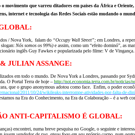
 movimento que varreu ditadores em países da África e Oriente,
ns, internet e tecnologia das Redes Sociais estão mudando o mun
 GLOBAL:
idos / Nova York, falam do
“Occupy Wall Street”;
em Londres, a repe
 slogan:
Nós somos os 99%)
e assim, como um “efeito dominó”, as man
ionário inglês Guy Fawkes e popularizada pelo filme: V de Vingança.
& JULIAN ASSANGE:
realizados em todo o mundo. De Nova York a Londres, passando por Sy
da. O Portal Terra de hoje –
http://not.economia.terra.com.br/notici
scara, que o grupo anonymous adotou como face. Enfim, o poder econômi
nternacional/2011/10/24/wikileaks-interrompe-atividades-por-falta-de-din
ja, estamos na Era do Conhecimento, na Era da Colaboração – é a web
ÇÃO ANTI-CAPITALISMO É GLOBAL:
ças) encontrei, numa breve pesquisa no Google, o seguinte e interess
jovem vendedor de rua, ateou fogo em seu próprio corpo, num gesto d