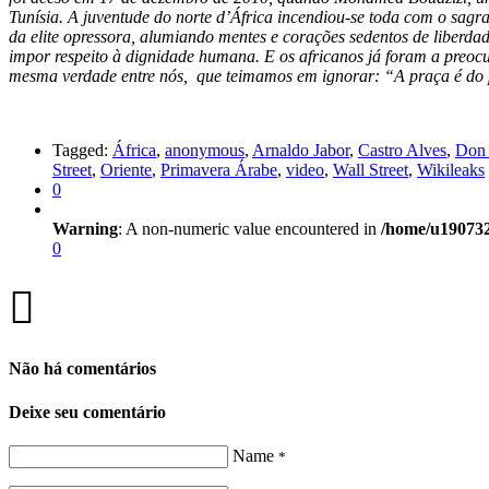
Tunísia. A juventude do norte d’África incendiou-se toda com o sagr
da elite opressora, alumiando mentes e corações sedentos de liber
impor respeito à dignidade humana. E os africanos já foram a preocu
mesma verdade entre nós, que teimamos em ignorar: “A praça é do 
Tagged:
África
,
anonymous
,
Arnaldo Jabor
,
Castro Alves
,
Don 
Street
,
Oriente
,
Primavera Árabe
,
video
,
Wall Street
,
Wikileaks
0
Warning
: A non-numeric value encountered in
/home/u190732
0
Não há comentários
Deixe seu comentário
Name
*