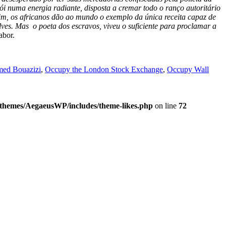
i numa energia radiante, disposta a cremar todo o ranço autoritário
m, os africanos dão ao mundo o exemplo da única receita capaz de
ves. Mas o poeta dos escravos, viveu o suficiente para proclamar a
abor.
ed Bouazizi
,
Occupy the London Stock Exchange
,
Occupy Wall
/themes/AegaeusWP/includes/theme-likes.php
on line
72