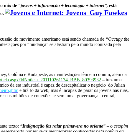
 o mix de
“jovens + informação + tecnologia + internet”,
está
do.
rcussão do movimento americano está sendo chamada de
“Occupy the
ifestações por “mudança” se alastram pelo mundo iconizada pela
dney, Colônia e Budapeste, as manifestações têm em comum, além da
as/noticia.aspx?idNoticia=201110261134_BBB_80393932
– traz uma
co da era industrial é capaz de descapitalizar o negócio do Julian
heiro.jhtm
e tirá-lo da web, mas é incapaz de parar os jovens nas ruas,
 com suas milhões de conexões e sem uma governança central,
ante texto:
“Indignação faz raiar primavera no oriente”
– o estopim
esesperado por ter suas mercadorias confiscadas pela polícia da