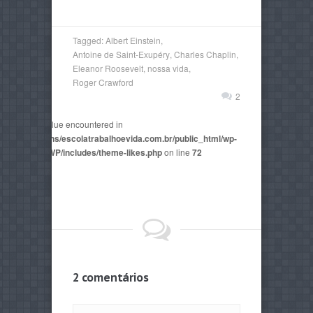
Tagged:
Albert Einstein
,
Antoine de Saint-Exupéry
,
Charles Chaplin
,
Eleanor Roosevelt
,
nossa vida
,
Roger Crawford
2
non-numeric value encountered in
2815/domains/escolatrabalhoevida.com.br/public_html/wp-
mes/AegaeusWP/includes/theme-likes.php
on line
72
2 comentários