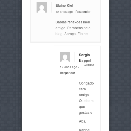
Elaine Kiel
12 anos ago ·
Responder
Sábias reflexões meu
amigo! Parabéns pelo
blog. Abraço. Elaine
Sergio
Kappel
AUTHOR
12 anos ago ·
Responder
Obrigado
cara
amiga.
Que bom
que
gostaste.
Abs.
Kappel