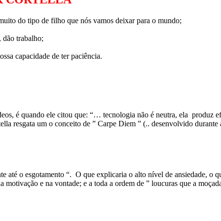
uito do tipo de filho que nós vamos deixar para o mundo;
 dão trabalho;
ossa capacidade de ter paciência.
os, é quando ele citou que: “… tecnologia não é neutra, ela produz efe
rtella resgata um o conceito de ” Carpe Diem ” (.. desenvolvido durant
 até o esgotamento “. O que explicaria o alto nível de ansiedade, o que
 na motivação e na vontade; e a toda a ordem de ” loucuras que a moçada 