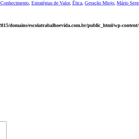
o Conhecimento
,
Estratégias de Valor
,
Ética
,
Geração Miojo
,
Mário Sergi
815/domains/escolatrabalhoevida.com.br/public_html/wp-content