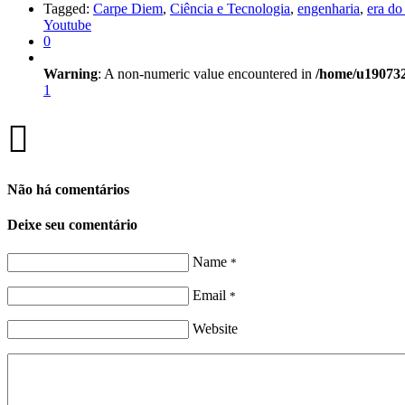
Tagged:
Carpe Diem
,
Ciência e Tecnologia
,
engenharia
,
era d
Youtube
0
Warning
: A non-numeric value encountered in
/home/u190732
1
Não há comentários
Deixe seu comentário
Name
*
Email
*
Website