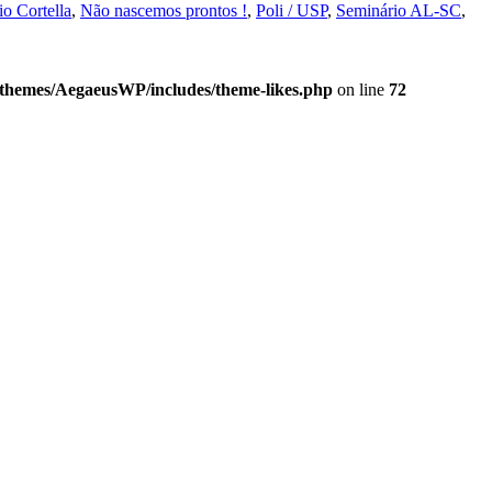
o Cortella
,
Não nascemos prontos !
,
Poli / USP
,
Seminário AL-SC
,
/themes/AegaeusWP/includes/theme-likes.php
on line
72