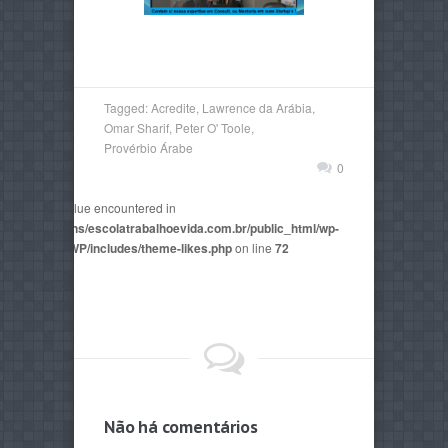
Tagged:
Acredite
,
Lawrence da Arábia
,
Omar Sharif
,
Peter O' Toole
,
Provérbio Árabe
0
non-numeric value encountered in
2815/domains/escolatrabalhoevida.com.br/public_html/wp-
mes/AegaeusWP/includes/theme-likes.php
on line
72
Não há comentários