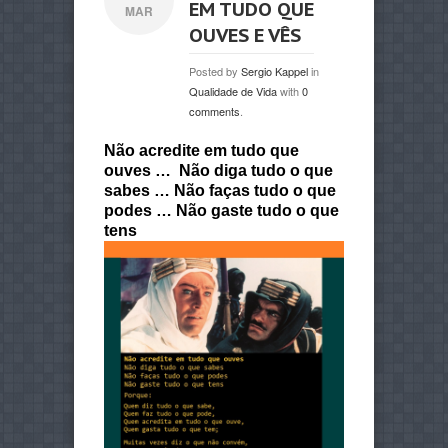
EM TUDO QUE
MAR
OUVES E VÊS
Posted by
Sergio Kappel
in
Qualidade de Vida
with
0
comments
.
Não acredite em tudo que
ouves … Não diga tudo o que
sabes … Não faças tudo o que
podes … Não gaste tudo o que
tens