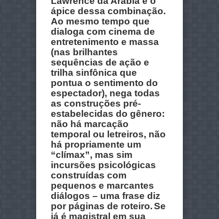
Lawrence da Arábia é o
ápice dessa combinação.
Ao mesmo tempo que
dialoga com cinema de
entretenimento e massa
(nas brilhantes
sequências de ação e
trilha sinfônica que
pontua o sentimento do
espectador), nega todas
as construções pré-
estabelecidas do gênero:
não há marcação
temporal ou letreiros, não
há propriamente um
“clímax”, mas sim
incursões psicológicas
construídas com
pequenos e marcantes
diálogos – uma frase diz
por páginas de roteiro.
Se
já é magistral em sua