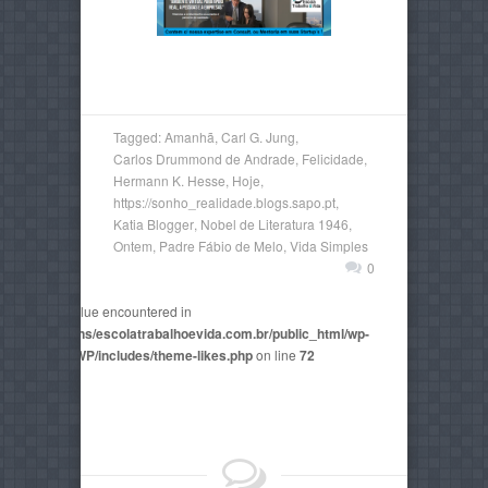
Tagged:
Amanhã
,
Carl G. Jung
,
Carlos Drummond de Andrade
,
Felicidade
,
Hermann K. Hesse
,
Hoje
,
https://sonho_realidade.blogs.sapo.pt
,
Katia Blogger
,
Nobel de Literatura 1946
,
Ontem
,
Padre Fábio de Melo
,
Vida Simples
0
non-numeric value encountered in
2815/domains/escolatrabalhoevida.com.br/public_html/wp-
mes/AegaeusWP/includes/theme-likes.php
on line
72