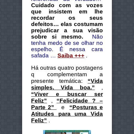
Cuidado com as vozes
que insistem em lhe
recordar os seus
defeitos… elas costumam
prejudicar a sua visão
sobre si mesmo.
Não
tenha medo de se olhar no
espelho. É nessa cara
safada …
Saiba +++
.
Há outras quatro postagens
q complementam a
presente temática:
“Vida
simples. Vida boa.”
,
“Viver e buscar ser
Feliz”
,
“Felicidade ? –
Parte 2”
e
“Posturas e
Atitudes para uma Vida
Feliz”
.