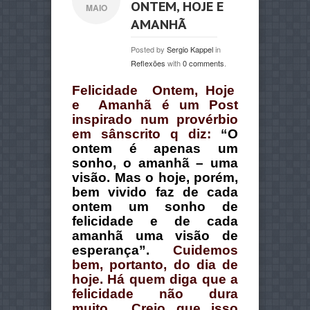
ONTEM, HOJE E
MAIO
AMANHÃ
Posted by
Sergio Kappel
in
Reflexões
with
0 comments
.
Felicidade Ontem, Hoje
e Amanhã é um Post
inspirado num provérbio
em sânscrito q diz:
“O
ontem é apenas um
sonho, o amanhã – uma
visão. Mas o hoje, porém,
bem vivido faz de cada
ontem um sonho de
felicidade e de cada
amanhã uma visão de
esperança”.
Cuidemos
bem, portanto, do dia de
hoje. Há quem diga que a
felicidade não dura
muito… Creio que isso