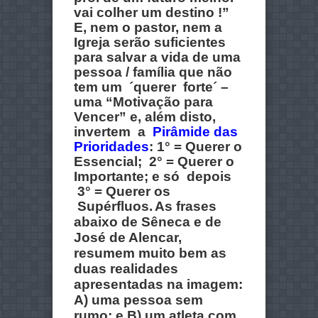
vai colher um destino !”
E, nem o pastor, nem a
Igreja serão suficientes
para salvar a vida de uma
pessoa / família que não
tem um ´querer forte´ –
uma “Motivação para
Vencer” e, além disto,
invertem a
Pirâmide das
Prioridades
: 1° = Querer o
Essencial; 2° = Querer o
Importante; e só depois
3° = Querer os
Supérfluos.
As frases
abaixo de Sêneca e de
José de Alencar,
resumem muito bem as
duas realidades
apresentadas na imagem:
A) uma pessoa sem
rumo; e B) um atleta com