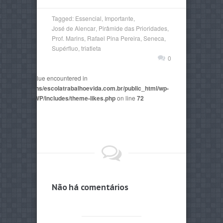
Tagged:
Essencial
,
Importante
,
José de Alencar
,
Pirâmide das Prioridades
,
Prof. Marins
,
Rafael Pina Pereira
,
Seneca
,
Supérfluo
,
triatleta
0
non-numeric value encountered in
2815/domains/escolatrabalhoevida.com.br/public_html/wp-
mes/AegaeusWP/includes/theme-likes.php
on line
72
Não há comentários