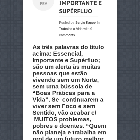
IMPORTANTE E
FEV
SUPÉRFLUO
Posted by
Sergio Kappel
in
Trabalho e Vida
with
0
comments
.
As três palavras do título
acima: Essencial,
Importante e Supérfluo;
são um alerta às muitas
pessoas que estão
vivendo sem um Norte,
sem uma bússola de
“Boas Práticas para a
Vida”. Se continuarem a
viver sem Foco e sem
Sentido, vão acabar c/
MUITOS problemas,
pobres e doentes. “Quem
não planeja e trabalha em
prol de um futuro melhor