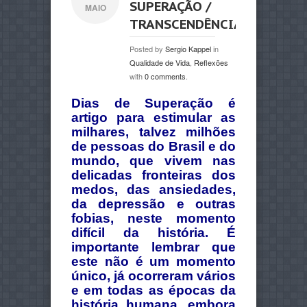
SUPERAÇÃO /
MAIO
TRANSCENDÊNCIA
Posted by
Sergio Kappel
in
Qualidade de Vida
,
Reflexões
with
0 comments
.
Dias de Superação é
artigo para estimular as
milhares, talvez milhões
de pessoas do Brasil e do
mundo, que vivem nas
delicadas fronteiras dos
medos, das ansiedades,
da depressão e outras
fobias, neste momento
difícil da história.
É
importante lembrar que
este não é um momento
único, já ocorreram vários
e em todas as épocas da
história humana, embora