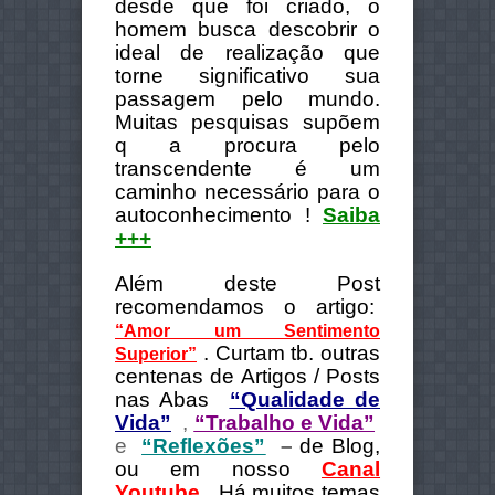
desde que foi criado, o
homem busca descobrir o
ideal de realização que
torne significativo sua
passagem pelo mundo.
Muit
as pesquisas supõem
q a procura pelo
transcendente é um
caminho necessário para o
autoconhecimento !
Saiba
+++
Além deste Post
recomendamos o artigo:
“Amor um Sentimento
. Curtam tb. outras
Superior”
centenas de Artigos / Posts
nas Abas
“Qualidade de
Vida”
,
“Trabalho e Vida”
e
“Reflexões”
–
de Blog,
ou em nosso
Canal
Youtube
.
Há muitos temas