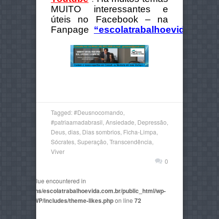
MUITO interessantes e
úteis no Facebook – na
Fanpage
“escolatrabalhoevida”
.
Tagged:
#Deusnocomando
,
#patriaamadabrasil
,
Ansiedade
,
Depressão
,
Deus
,
dias
,
Dias sombrios
,
Ficha-Limpa
,
Sócrates
,
Superação
,
Transcendência
,
Viver
0
non-numeric value encountered in
2815/domains/escolatrabalhoevida.com.br/public_html/wp-
mes/AegaeusWP/includes/theme-likes.php
on line
72