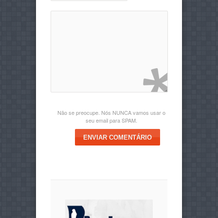
Não se preocupe. Nós NUNCA vamos usar o
seu email para SPAM.
ENVIAR COMENTÁRIO