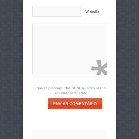
Website
Não se preocupe. Nós NUNCA vamos usar o
seu email para SPAM.
ENVIAR COMENTÁRIO