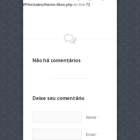
mes/AegaeusWP/includes/theme-likes.php
on line
72
Não há comentários
Deixe seu comentário
Name
*
Email
*