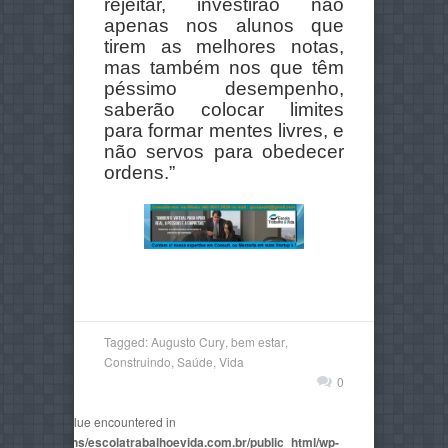
rejeitar, investirão não
apenas nos alunos que
tirem as melhores notas,
mas também nos que têm
péssimo desempenho,
saberão colocar limites
para formar mentes livres, e
não servos para obedecer
ordens.”
Tagged:
Augusto Cury
,
bem estar
,
Construindo
,
Saúde
,
Vida
0
non-numeric value encountered in
2815/domains/escolatrabalhoevida.com.br/public_html/wp-