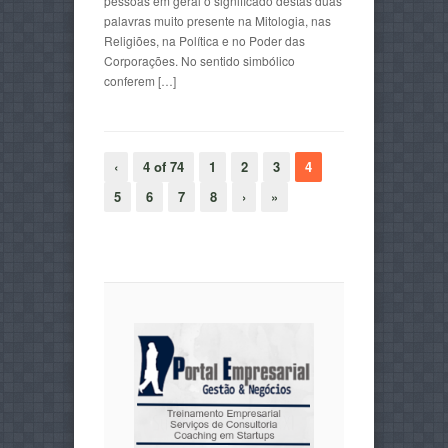
pessoas em geral o significado destas duas
palavras muito presente na Mitologia, nas
Religiões, na Política e no Poder das
Corporações. No sentido simbólico
conferem […]
‹
4 of 74
1
2
3
4
5
6
7
8
›
»