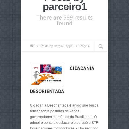
parceiro1
There are 589 results
found
Posts by Sergio Kappel
Page 4
CIDADANIA
DESORIENTADA
Cidadania Desorientada é artigo que busca
refletir sobre posturas de vários
governadores e prefeitos do Brasil atual. O
primeiro ponto a destacar é o porquê o STF,
toma decisões monocráticas ? Um segundo