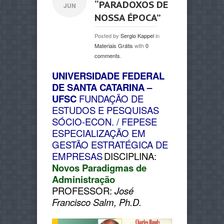
“PARADOXOS DE
JUN
NOSSA ÉPOCA”
Posted by
Sergio Kappel
in
Materiais Grátis
with
0
comments
.
UNIVERSIDADE FEDERAL
DE SANTA CATARINA –
UFSC
FUNDAÇÃO DE
ESTUDOS E PESQUISAS
SÓCIO-ECON. / FEPESE
ESPECIALIZAÇÃO EM
GESTÃO ESTRATÉGICA DE
EMPRESAS
DISCIPLINA:
Novos Paradigmas de
Administração
PROFESSOR:
José
Francisco Salm, Ph.D.