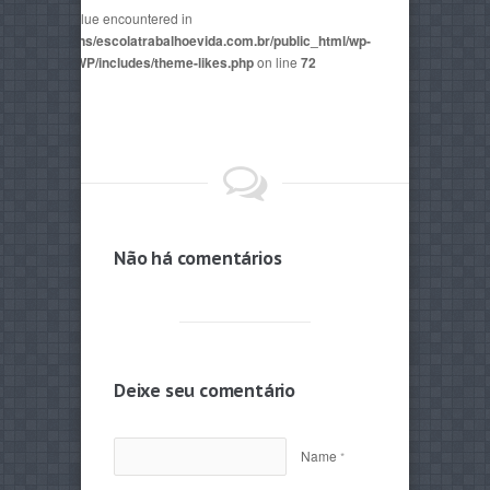
non-numeric value encountered in
2815/domains/escolatrabalhoevida.com.br/public_html/wp-
mes/AegaeusWP/includes/theme-likes.php
on line
72
Não há comentários
Deixe seu comentário
Name
*