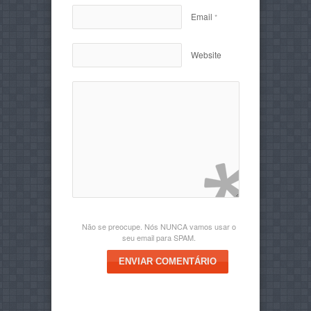
Email
*
Website
Não se preocupe. Nós NUNCA vamos usar o
seu email para SPAM.
ENVIAR COMENTÁRIO