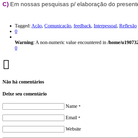
C)
Em nossas pesquisas p/ elaboração do presente
Tagged:
Ação
,
Comunicação
,
feedback
,
Interpessoal
,
Reflexão
0
Warning
: A non-numeric value encountered in
/home/u190732
0
Não há comentários
Deixe seu comentário
Name
*
Email
*
Website