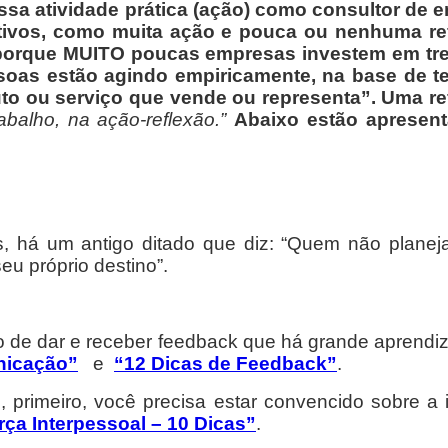
nossa atividade prática (ação) como consultor d
tivos, como muita ação e pouca ou nenhuma ref
s porque MUITO poucas empresas investem em tr
soas estão agindo empiricamente, na base de te
to ou serviço que vende ou representa”. Uma re
balho, na ação-reflexão.”
Abaixo estão apresent
, há um antigo ditado que diz: “Quem não planeja
eu próprio destino”.
 de dar e receber feedback que há grande aprendi
nicação”
e
“12 Dicas de Feedback”
.
rimeiro, você precisa estar convencido sobre a i
rça Interpessoal – 10 Dicas”
.