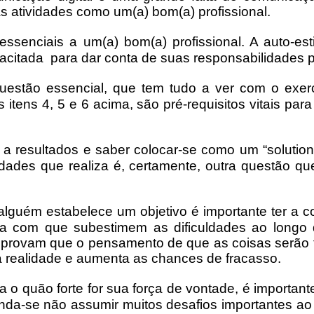
 atividades como um(a) bom(a) profissional.
essenciais a um(a) bom(a) profissional. A auto-es
citada para dar conta de suas responsabilidades pr
estão essencial, que tem tudo a ver com o exerc
tens 4, 5 e 6 acima, são pré-requisitos vitais para
) a resultados e saber colocar-se como um “solutio
dades que realiza é, certamente, outra questão q
lguém estabelece um objetivo é importante ter a c
a com que subestimem as dificuldades ao longo 
mprovam que o pensamento de que as coisas serão fá
a realidade e aumenta as chances de fracasso.
 o quão forte for sua força de vontade, é important
nda-se não assumir muitos desafios importantes ao