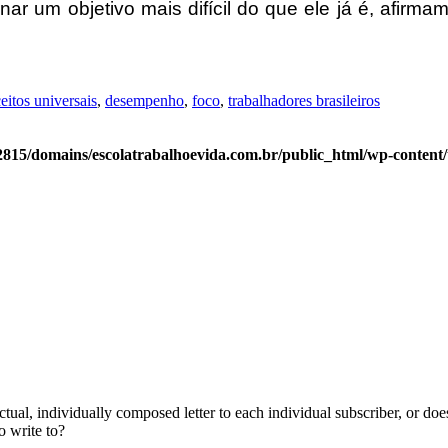
r um objetivo mais difícil do que ele já é, afirm
itos universais
,
desempenho
,
foco
,
trabalhadores brasileiros
815/domains/escolatrabalhoevida.com.br/public_html/wp-content
actual, individually composed letter to each individual subscriber, or d
o write to?