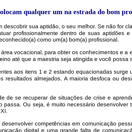
 colocam qualquer um na estrada do bom prof
 descobrir sua aptidão, o seu melhor. Se não for c
tuar profissionalmente dentro de suas aptidões e
conhecido(a) como um(a) bom(a) profissional.
 área vocacional, para obter os conhecimentos e a e
ino até que a maestria seja atingida e você possa s
entes aos itens 1 e 2 estando equacionadas surge 
os resultados almejados. A maioria desfoca ou des
e de se recuperar de situações de crise e aprende
o passa. Ou seja, é muito necessário desenvolver to
XI.
l desenvolver competências em comunicação pesso
cação digital e uma grande falta de comunicaçã