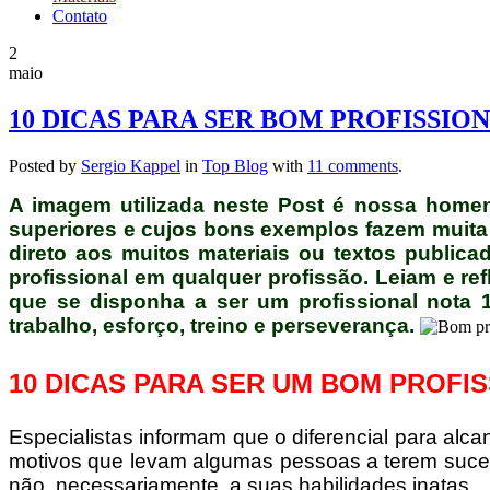
Contato
2
maio
10 DICAS PARA SER BOM PROFISSIO
Posted by
Sergio Kappel
in
Top Blog
with
11 comments
.
A imagem utilizada neste Post é nossa home
superiores e cujos bons exemplos fazem muita fa
direto aos muitos materiais ou textos public
profissional em qualquer profissão. Leiam e re
que se disponha a ser um profissional nota 
trabalho, esforço, treino e perseverança.
10 DICAS PARA SER UM BOM PROFI
Especialistas informam que o diferencial para al
motivos que levam algumas pessoas a terem suces
não, necessariamente, a suas habilidades inatas.