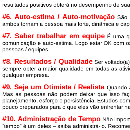
resultados positivos obterá no desempenho de suas
#6. Auto-estima / Auto-motivação
São 
ambos tornam a pessoa mais forte, dinâmica e capa
#7. Saber trabalhar em equipe
É uma qu
comunicação e auto-estima. Logo estar OK com os i
pessoas / equipes.
#8. Resultados / Qualidade
Ser voltado(a
sempre obter a maior qualidade em todas as ativi
qualquer empresa.
#9. Seja um Otimista / Realista
Quando a
Mas as pessoas não podem deixar que isso faç
planejamento, esforço e persistência. Estudos co
pouco preparados para o que eles vão enfrentar n
#10. Administração de Tempo
Não importa
“tempo” é um deles – saiba administrá-lo. Recome