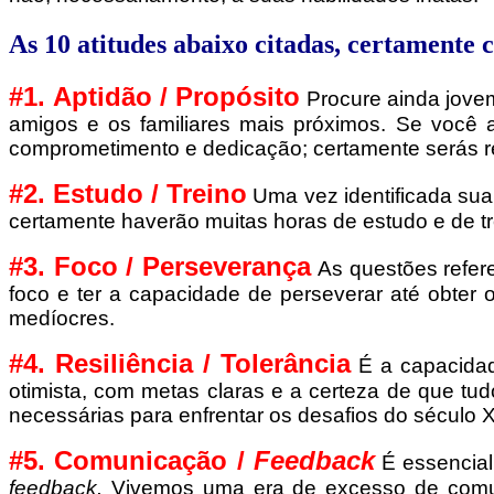
As 10 atitudes abaixo citadas, certamente
#1. Aptidão / Propósito
Procure ainda jovem
amigos e os familiares mais próximos. Se você a
comprometimento e dedicação; certamente serás re
#2. Estudo / Treino
Uma vez identificada sua
certamente haverão muitas horas de estudo e de tre
#3. Foco / Perseverança
As questões refer
foco e ter a capacidade de perseverar até obter 
medíocres.
#4. Resiliência / Tolerância
É a capacidad
otimista, com metas claras e a certeza de que tud
necessárias para enfrentar os desafios do século X
#5. Comunicação /
Feedback
É essencia
feedback.
Vivemos uma era de excesso de comuni