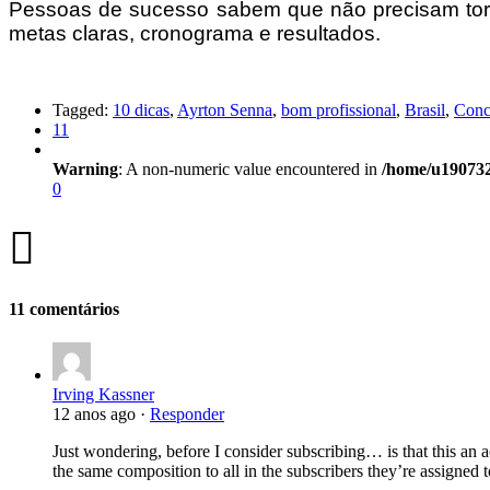
Pessoas de sucesso sabem que não precisam torna
metas claras, cronograma e resultados.
Tagged:
10 dicas
,
Ayrton Senna
,
bom profissional
,
Brasil
,
Conce
11
Warning
: A non-numeric value encountered in
/home/u190732
0
11 comentários
Irving Kassner
12 anos ago ·
Responder
Just wondering, before I consider subscribing… is that this an 
the same composition to all in the subscribers they’re assigned t