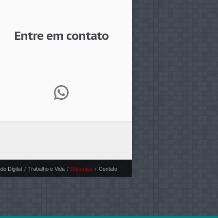
Entre em contato
WhatsApp
o Digital
/
Trabalho e Vida
/
Materiais
/
Contato