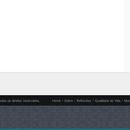
odos os direitos reservados.
Home
/
Sobre
/
Reflexões
/
Qualidade de Vida
/
Mund