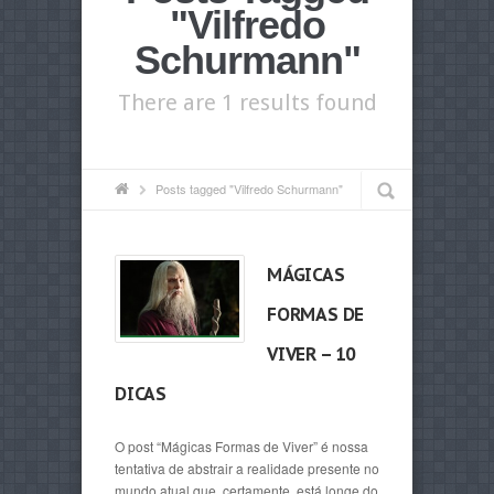
"Vilfredo
Schurmann"
There are 1 results found
Posts tagged "Vilfredo Schurmann"
MÁGICAS
FORMAS DE
VIVER – 10
DICAS
O post “Mágicas Formas de Viver” é nossa
tentativa de abstrair a realidade presente no
mundo atual que, certamente, está longe do