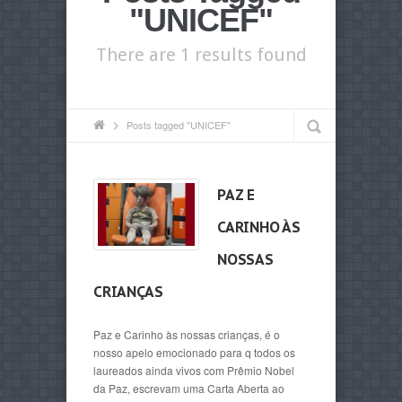
"UNICEF"
There are 1 results found
Posts tagged "UNICEF"
PAZ E
CARINHO ÀS
NOSSAS
CRIANÇAS
Paz e Carinho às nossas crianças, é o
nosso apelo emocionado para q todos os
laureados ainda vivos com Prêmio Nobel
da Paz, escrevam uma Carta Aberta ao