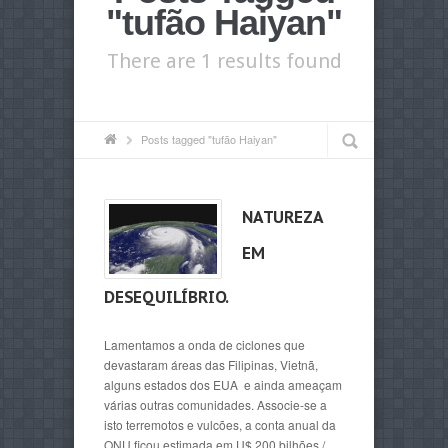
"tufão Haiyan"
There are 1 results found
Posts tagged "tufão Haiyan"
NATUREZA
EM
DESEQUILÍBRIO.
Lamentamos a onda de ciclones que
devastaram áreas das Filipinas, Vietnã,
alguns estados dos EUA e ainda ameaçam
várias outras comunidades. Associe-se a
isto terremotos e vulcões, a conta anual da
ONU ficou estimada em U$ 200 bilhões /