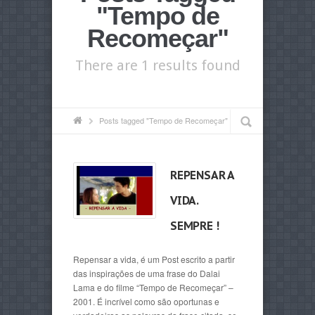
"Tempo de
Recomeçar"
There are 1 results found
Posts tagged "Tempo de Recomeçar"
REPENSAR A
VIDA.
SEMPRE !
Repensar a vida, é um Post escrito a partir
das inspirações de uma frase do Dalai
Lama e do filme “Tempo de Recomeçar” –
2001. É incrível como são oportunas e