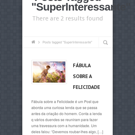
"SuperInteressante"
There are 2 results found
Posts tagged "SuperInteressante"
FÁBULA
SOBRE A
FELICIDADE
Fábula sobre a Felicidade é um Post que
aborda uma curiosa lenda que se passa
antes da criação do homem. Conta a lenda
q vários duendes se reuniram para fazer
uma travessura com a humanidade. Um
deles falou: “Devemos roubar-lhes algo, […]