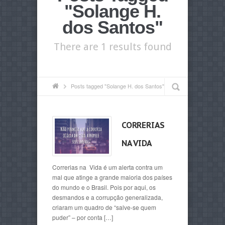
"Solange H.
dos Santos"
There are 1 results found
Posts tagged "Solange H. dos Santos"
CORRERIAS
NA VIDA
Correrias na Vida é um alerta contra um
mal que atinge a grande maioria dos países
do mundo e o Brasil. Pois por aqui, os
desmandos e a corrupção generalizada,
criaram um quadro de “salve-se quem
puder” – por conta […]