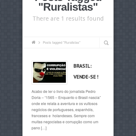
"Ruralistas"
There are 1 results found
Posts tagged "Ruralistas"
BRASIL:
VENDE-SE !
Acabo de ler o livro do jornalista Pedro
Doria – “1565 – Enquanto o Brasil nascia”
onde ele relata a aventura e os vultosos
negócios de portugueses, espanhóis,
franceses e holandeses. Sempre com
muitas negociatas e corrupção como um
pano […]