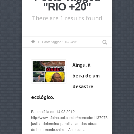
"RIO +20"
There are 1 results found
Posts tagged "RIO +20"
Xingu, à
beira de um
desastre
ecológico.
Boa notícia em 14.08.2012 –
http://www1.folha.uol.com.br/mercado/1137078-
justica-determina-paralisacao-das-obras-
de-belo-monte.shtml . Antes uma