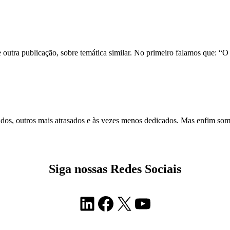
tra publicação, sobre temática similar. No primeiro falamos que: “O a
os, outros mais atrasados e às vezes menos dedicados. Mas enfim somos
Siga nossas Redes Sociais
LinkedIn
Facebook
X
Youtube