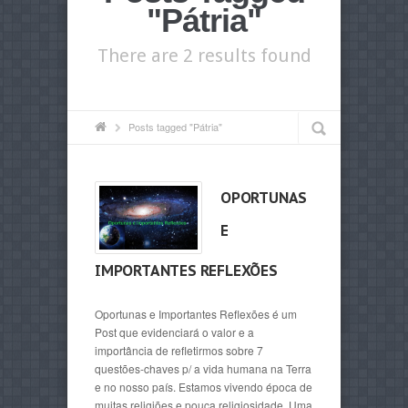
"Pátria"
There are 2 results found
Posts tagged "Pátria"
OPORTUNAS
E
IMPORTANTES REFLEXÕES
Oportunas e Importantes Reflexões é um
Post que evidenciará o valor e a
importância de refletirmos sobre 7
questões-chaves p/ a vida humana na Terra
e no nosso país. Estamos vivendo época de
muitas religiões e pouca religiosidade. Uma