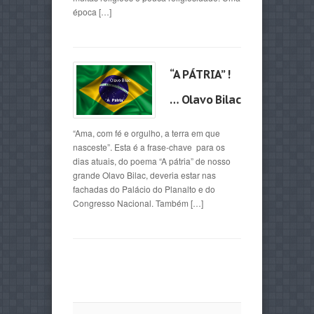
época […]
“A PÁTRIA” !
… Olavo Bilac
“Ama, com fé e orgulho, a terra em que
nasceste”. Esta é a frase-chave para os
dias atuais, do poema “A pátria” de nosso
grande Olavo Bilac, deveria estar nas
fachadas do Palácio do Planalto e do
Congresso Nacional. Também […]