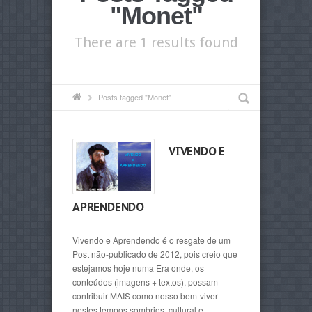
"Monet"
There are 1 results found
Posts tagged "Monet"
VIVENDO E
APRENDENDO
Vivendo e Aprendendo é o resgate de um
Post não-publicado de 2012, pois creio que
estejamos hoje numa Era onde, os
conteúdos (imagens + textos), possam
contribuir MAIS como nosso bem-viver
nestes tempos sombrios, cultural e