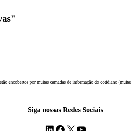
vas"
ão encobertos por muitas camadas de informação do cotidiano (muitas vez
Siga nossas Redes Sociais
LinkedIn
Facebook
X
Youtube