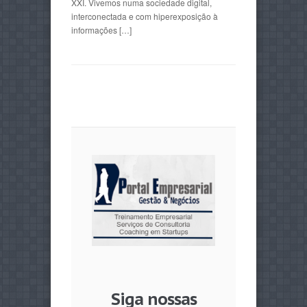
XXI. Vivemos numa sociedade digital,
interconectada e com hiperexposição à
informações […]
Siga nossas