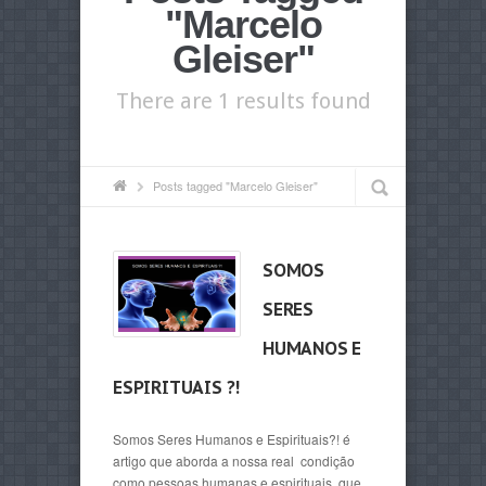
"Marcelo
Gleiser"
There are 1 results found
Posts tagged "Marcelo Gleiser"
SOMOS
SERES
HUMANOS E
ESPIRITUAIS ?!
Somos Seres Humanos e Espirituais?! é
artigo que aborda a nossa real condição
como pessoas humanas e espirituais, que