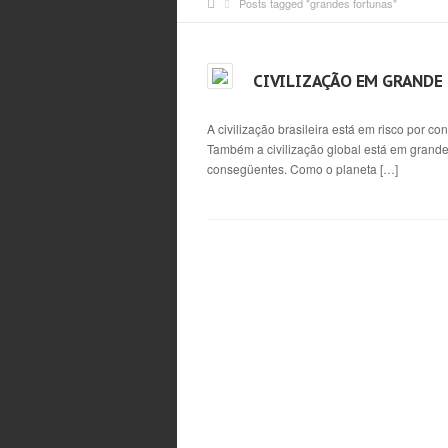
Posts tagged "grandes fortunas"
CIVILIZAÇÃO EM GRANDE
A civilização brasileira está em risco por 
Também a civilização global está em grande
consegüentes. Como o planeta […]