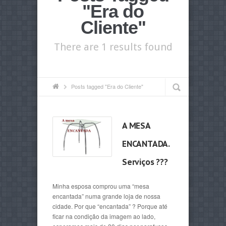
"Era do
Cliente"
There are 1 results found
Posts tagged "Era do Cliente"
A MESA
ENCANTADA.
Serviços ???
Minha esposa comprou uma “mesa
encantada” numa grande loja de nossa
cidade. Por que “encantada” ? Porque até
ficar na condição da imagem ao lado,